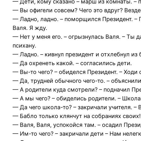
— Дети, кому сказано – марш из комнаты. –
— Вы офигели совсем? Чего это вдруг? Везде
— Ладно, ладно. – поморщился Президент. – П
Валя. Я жду.
— Нет у меня его. – огрызнулась Валя. – Ты 
психану.
— Ладно. – кивнул президент и отхлебнул из б
— Да охренеть какой. – согласились дети.
— Вы-то чего? – обиделся Президент. – Ходи с
— Да, трудней обычного чего-то. – объяснили 
— А родители куда смотрели? – подначил Пре
— А мы чего? – обиделись родители. – Школа
— Да чего школа-то? – закричали учителя. –
— Бабло только клянчут на собраниях своих! 
— Валя, Валя, успокойся там. – осадил Прези
— Им-то чего? – закричали дети – Нам нелег