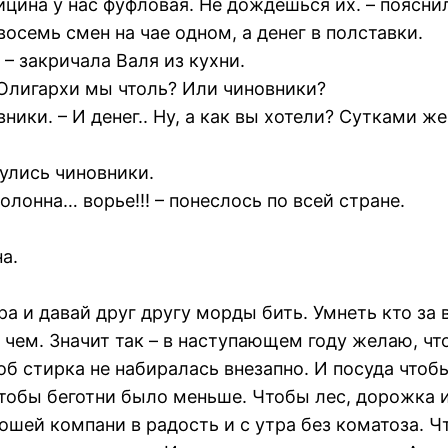
ицина у нас фуфловая. Не дождешься их. – поясни
восемь смен на чае одном, а денег в полставки.
– закричала Валя из кухни.
 Олигархи мы чтоль? Или чиновники?
ики. – И денег.. Ну, а как вы хотели? Сутками же
нулись чиновники.
онна… ворье!!! – понеслось по всей стране.
а.
 и давай друг другу морды бить. Умнеть кто за в
 о чем. Значит так – в наступающем году желаю, ч
об стирка не набиралась внезапно. И посуда что
и чтобы беготни было меньше. Чтобы лес, дорожка
ошей компани в радость и с утра без коматоза. Ч