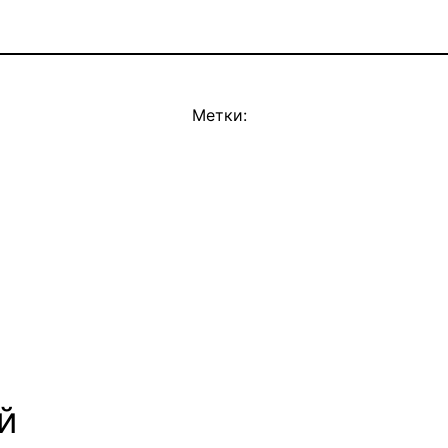
Метки:
й