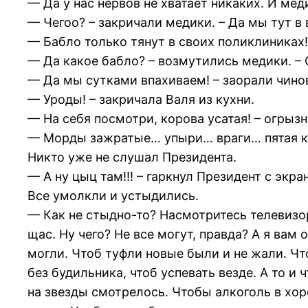
— Да у нас нервов не хватает никаких. И мед
— Чегоо? – закричали медики. – Да мы тут в 
— Бабло только тянут в своих поликлиниках! 
— Да какое бабло? – возмутились медики. –
— Да мы сутками впахиваем! – заорали чиновн
— Уроды! – закричала Валя из кухни.
— На себя посмотри, корова усатая! – огрыз
— Морды зажратые… упыри… враги… пятая кол
Никто уже не слушал Президента.
— А ну цыц там!!! – гаркнул Президент с экран
Все умолкли и устыдились.
— Как не стыдно-то? Насмотритесь телевизора
щас. Ну чего? Не все могут, правда? А я вам
могли. Чтоб туфли новые были и не жали. Чт
без будильника, чтоб успевать везде. А то 
на звезды смотрелось. Чтобы алкоголь в хор