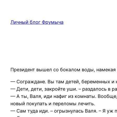
Перейти
к
содержимому
Личный блог Фрумыча
Президент вышел со бокалом воды, намекая н
— Сограждане. Вы там детей, беременных и н
— Дети, дети, закройте уши. – раздалось в р
— А ты, Валя, иди нафиг из комнаты. Вообще,
новый покупать и переломы лечить.
— Сам туда иди. – огрызнулась Валя. – Я уж 