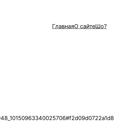
Главная
О сайте
Шо?
900948_10150963340025706#f2d09d0722a1d8