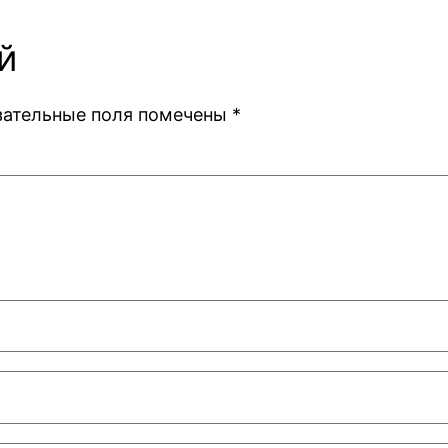
й
зательные поля помечены
*