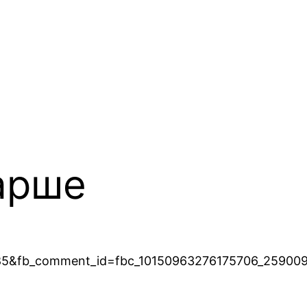
арше
p?id=585&fb_comment_id=fbc_10150963276175706_25