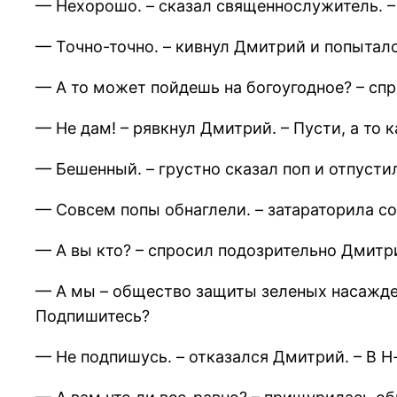
— Нехорошо. – сказал священнослужитель. –
— Точно-точно. – кивнул Дмитрий и попыталс
— А то может пойдешь на богоугодное? – спро
— Не дам! – рявкнул Дмитрий. – Пусти, а то к
— Бешенный. – грустно сказал поп и отпусти
— Совсем попы обнаглели. – затараторила со
— А вы кто? – спросил подозрительно Дмитр
— А мы – общество защиты зеленых насажден
Подпишитесь?
— Не подпишусь. – отказался Дмитрий. – В Н