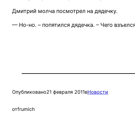
Дмитрий молча посмотрел на дядечку.
— Но-но. – попятился дядечка. – Чего взъел
Опубликовано
21 февраля 2011
в
Новости
от
frumich