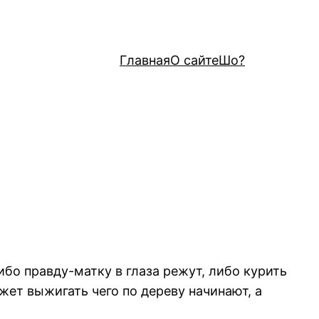
Главная
О сайте
Шо?
бо правду-матку в глаза режут, либо курить
ет выжигать чего по дереву начинают, а