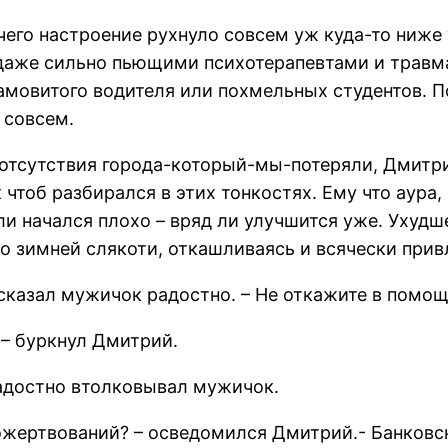
чего настроение рухнуло совсем уж куда-то ниже 
даже сильно пьющими психотерапевтами и травма
 хамовитого водителя или похмельных студентов.
 совсем.
и отсутствия города-который-мы-потеряли, Дмитри
к чтоб разбирался в этих тонкостях. Ему что аура,
сли начался плохо – вряд ли улучшится уже. Ухуд
о зимней слякоти, откашливаясь и всячески при
– сказал мужичок радостно. – Не откажите в помо
– буркнул Дмитрий.
адостно втолковывал мужичок.
ожертвований? – осведомился Дмитрий.- Банковс