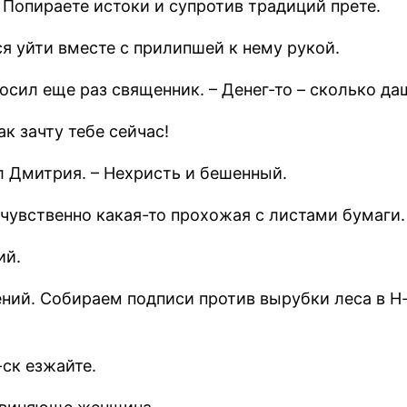
 Попираете истоки и супротив традиций прете.
я уйти вместе с прилипшей к нему рукой.
сил еще раз священник. – Денег-то – сколько даш
ак зачту тебе сейчас!
л Дмитрия. – Нехристь и бешенный.
чувственно какая-то прохожая с листами бумаги.
ий.
ий. Собираем подписи против вырубки леса в Н-с
-ск езжайте.