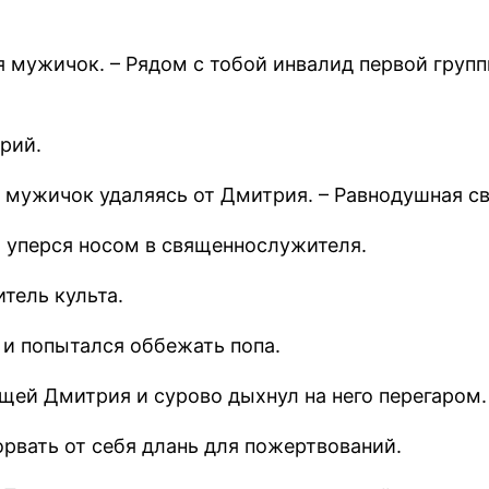
 мужичок. – Рядом с тобой инвалид первой групп
рий.
л мужичок удаляясь от Дмитрия. – Равнодушная с
и уперся носом в священнослужителя.
тель культа.
 и попытался оббежать попа.
щей Дмитрия и сурово дыхнул на него перегаром.
орвать от себя длань для пожертвований.