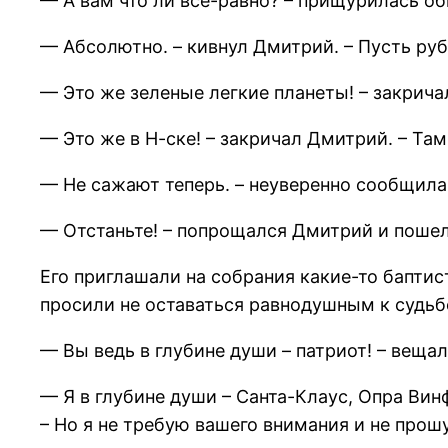
— А вам что ли все-равно? – прищурилась 
— Абсолютно. – кивнул Дмитрий. – Пусть рубя
— Это же зеленые легкие планеты! – закрич
— Это же в Н-ске! – закричал Дмитрий. – Там
— Не сажают теперь. – неуверенно сообщила 
— Отстаньте! – попрощался Дмитрий и поше
Его приглашали на собрания какие-то баптис
просили не оставаться равнодушным к судьб
— Вы ведь в глубине души – патриот! – веща
— Я в глубине души – Санта-Клаус, Опра Ви
– Но я не требую вашего внимания и не про