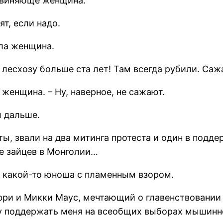
обвиняюще женщина.
т, если надо.
ала женщина.
 лесхозу больше ста лет! Там всегда рубили. Саж
женщина. – Ну, наверное, не сажают.
л дальше.
ты, звали на два митинга протеста и один в подд
е зайцев в Монголии…
л какой-то юноша с пламенным взором.
нфри и Микки Маус, мечтающий о главенствовании
шу поддержать меня на всеобщих выборах мышинн