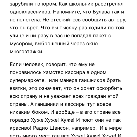
зарубили топором. Как школьник расстрелял
одноклассников. Напомните, что Булава так и
не полетела. Не стесняйтесь сообщить автору,
что он врет. Что вы тысячу раз ходили по той
улице и ни разу в вас не попадал пакет с
мусором, выброшенный через окно
многоэтажки.
Если человек, говорит, что ему не
понравилось хамство кассира в одном
супермаркете,
или манера гаишников брать
взятки, это означает, что он хочет оскорбить
всю страну и не уважает всех граждан этой
страны. А гаишники и кассиры тут вовсе
никаким боком. И вообще – в его стране все
гораздо Хуже!Хуже! Хуже! И поют они не так
красиво! Радио Шансон, например.
И в мире
есть много мест где все Хуже! Хуже! Хуже! И