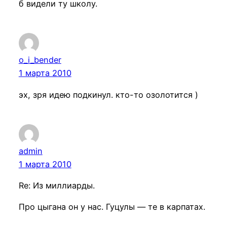
б видели ту школу.
o_i_bender
1 марта 2010
эх, зря идею подкинул. кто-то озолотится )
admin
1 марта 2010
Re: Из миллиарды.
Про цыгана он у нас. Гуцулы — те в карпатах.