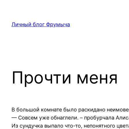
Перейти
к
содержимому
Личный блог Фрумыча
Прочти меня
В большой комнате было раскидано неимовер
— Совсем уже обнаглели. – пробурчала Алис
Из сундучка выпало что-то, непонятного цве