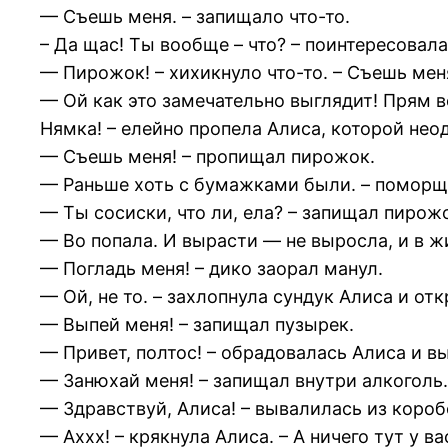
— Съешь меня. – запищало что-то.
– Да щас! Ты вообще – что? – поинтересовала
— Пирожок! – хихикнуло что-то. – Съешь мен
— Ой как это замечательно выглядит! Прям в
Нямка! – елейно пропела Алиса, которой не
— Съешь меня! – пропищал пирожок.
— Раньше хоть с бумажками были. – поморщ
— Ты сосиски, что ли, ела? – запищал пирожо
— Во попала. И вырасти — не выросла, и в ж
— Погладь меня! – дико заорал манул.
— Ой, не то. – захлопнула сундук Алиса и о
— Выпей меня! – запищал пузырек.
— Привет, полтос! – обрадовалась Алиса и в
— Занюхай меня! – запищал внутри алкоголь.
— Здравствуй, Алиса! – вывалилась из короб
— Аххх! – крякнула Алиса. – А ничего тут у ва