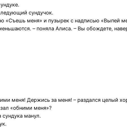
сундуке.
следующий сундучок.
ю «Съешь меня» и пузырек с надписью «Выпей ме
меньшаются. – поняла Алиса. – Вы обождете, наве
ими меня! Держись за меня! – раздался целый хо
казал «обними меня»?
 сундука манул.
ук.