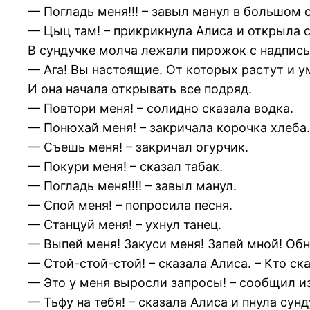
— Погладь меня!!! – завыл манул в большом 
— Цыц там! – прикрикнула Алиса и открыла 
В сундучке молча лежали пирожок с надпись
— Ага! Вы настоящие. От которых растут и у
И она начала открывать все подряд.
— Повтори меня! – солидно сказала водка.
— Понюхай меня! – закричала корочка хлеба.
— Съешь меня! – закричал огурчик.
— Покури меня! – сказал табак.
— Погладь меня!!!! – завыл манул.
— Спой меня! – попросила песня.
— Станцуй меня! – ухнул танец.
— Выпей меня! Закуси меня! Запей мной! Обн
— Стой-стой-стой! – сказала Алиса. – Кто с
— Это у меня выросли запросы! – сообщил из
— Тьфу на тебя! – сказала Алиса и пнула сунд