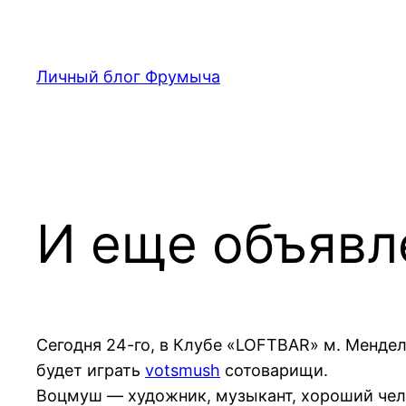
Перейти
к
содержимому
Личный блог Фрумыча
И еще объявл
Сегодня 24-го, в Клубе «LOFTBAR» м. Мендел
будет играть
votsmush
сотоварищи.
Воцмуш — художник, музыкант, хороший челов