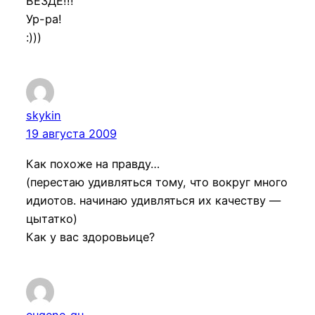
ВЕЗДЕ!!!
Ур-ра!
:)))
skykin
19 августа 2009
Как похоже на правду…
(перестаю удивляться тому, что вокруг много
идиотов. начинаю удивляться их качеству —
цытатко)
Как у вас здоровьице?
eugene_gu