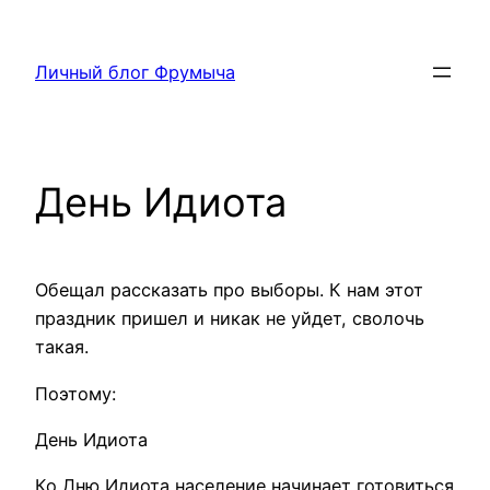
Перейти
к
Личный блог Фрумыча
содержимому
День Идиота
Обещал рассказать про выборы. К нам этот
праздник пришел и никак не уйдет, сволочь
такая.
Поэтому:
День Идиота
Ко Дню Идиота население начинает готовиться