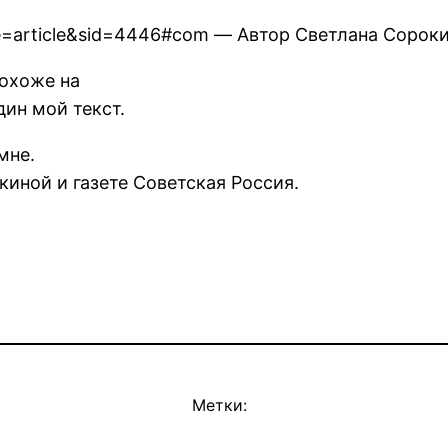
le=article&sid=4446#com — Автор Светлана Сороки
похоже на
один мой текст.
мне.
иной и газете Советская Россия.
Метки: