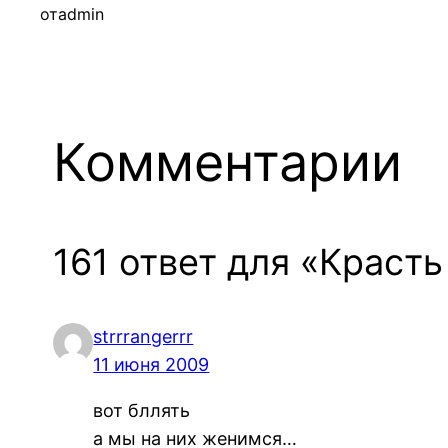
от
admin
Комментарии
161 ответ для «Краст
strrrangerrr
11 июня 2009
вот бллять
а мы на них женимся…