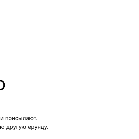
о
ти присылают.
ую другую ерунду.