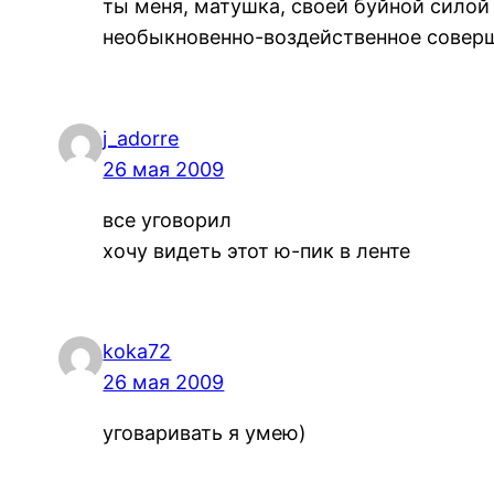
ты меня, матушка, своей буйной силой
необыкновенно-воздейственное совер
j_adorre
26 мая 2009
все уговорил
хочу видеть этот ю-пик в ленте
koka72
26 мая 2009
уговаривать я умею)