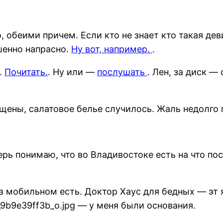
 обеими причем. Если кто не знает кто такая де
ршенно напрасно.
Ну вот, например.
.
.
Почитать.
. Ну или —
послушать
. Лен, за диск —
щены, салатовое белье случилось. Жаль недолго 
рь понимаю, что во Владивостоке есть на что по
 в мобильном есть. Доктор Хаус для бедных — эт 
77_9b9e39ff3b_o.jpg — у меня были основания.