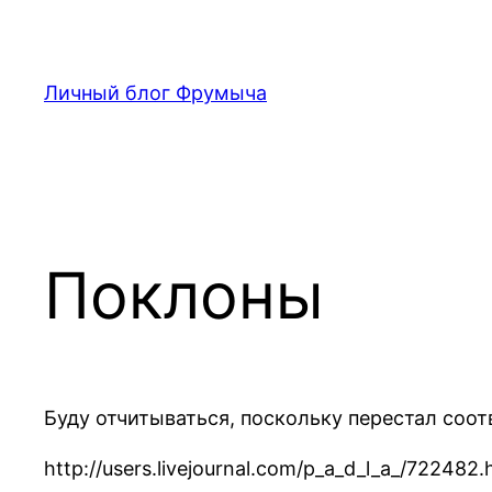
Перейти
к
содержимому
Личный блог Фрумыча
Поклоны
Буду отчитываться, поскольку
перестал соот
http://users.livejournal.com/p_a_d_l_a_/722482.