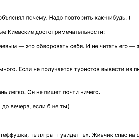
объяснял почему. Надо повторить как-нибудь. )
ые Киевские достопримечательности:
евым — это обворовать себя. И не читать его — э
 много. Если не получается туристов вывести из
нь легко. Он не пишет почти ничего.
до вечера, если б не ты)
еффушка, пылл ратт увидетть». Живчик спас на 