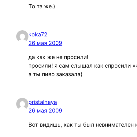
То та же.)
koka72
26 мая 2009
да как же не просили!
просили! я сам слышал как спросили «ч
а ты пиво заказала(
pristalnaya
26 мая 2009
Вот видишь, как ты был невнимателен к