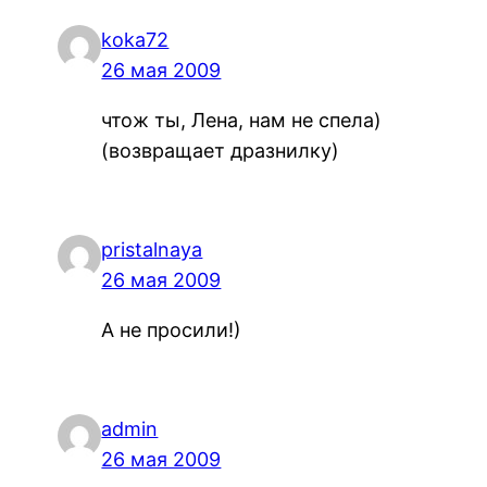
koka72
26 мая 2009
чтож ты, Лена, нам не спела)
(возвращает дразнилку)
pristalnaya
26 мая 2009
А не просили!)
admin
26 мая 2009