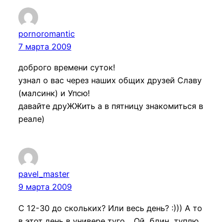
pornoromantic
7 марта 2009
доброго времени суток!
узнал о вас через наших общих друзей Славу
(малсинк) и Упсю!
давайте друЖЖить а в пятницу знакомиться в
реале)
pavel_master
9 марта 2009
С 12-30 до скольких? Или весь день? :))) А то
в этот день в универе туго… Ой, блин, туплю,