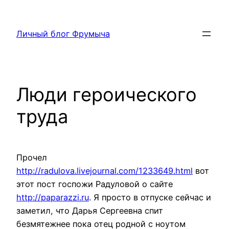
Перейти
к
Личный блог Фрумыча
содержимому
Люди героического
труда
Прочел
http
://
radulova
.
livejournal
.
com
/1233649.
html
вот
этот пост госпожи Радуловой о сайте
http
://
paparazzi
.
ru
. Я просто в отпуске сейчас и
заметил, что Дарья Сергеевна спит
безмятежнее пока отец родной с ноутом