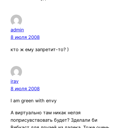
admin
8 июля 2008
кто ж ему запретит-то? )
irav
8 июля 2008
I am green with envy
А виртуально там никак нелзя
поприсувствовать будет? Зделали би
Вебкаст для друзей из далека. Тоже очень