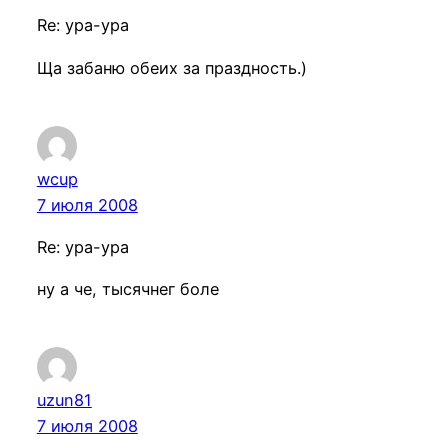
Re: ура-ура
Ща забаню обеих за праздность.)
wcup
7 июля 2008
Re: ура-ура
ну а че, тысячнег боле
uzun81
7 июля 2008