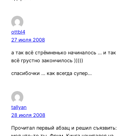
ottbl4
27 июля 2008
а так всё стрёмненько начиналось … и так
всё грустно закончилось )))))
спасибочки … как всегда супер…
tallyan
28 июля 2008
Прочитал первый абзац и решил съязвить:
мол что-то ты, Фрум, Кинга начитался на