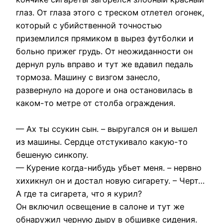
глаз. От глаза этого с треском отлетел огонек,
который с убийственной точностью
приземлился прямиком в вырез футболки и
больно прижег грудь. От неожиданности он
дернул руль вправо и тут же вдавил педаль
тормоза. Машину с визгом занесло,
развернуло на дороге и она остановилась в
каком-то метре от столба ограждения.
— Ах ты ссукин сын. – выругался он и вышел
из машины. Сердце отстукивало какую-то
бешеную синкопу.
— Курение когда-нибудь убьет меня. – нервно
хихикнул он и достал новую сигарету. – Черт…
А где та сигарета, что я курил?
Он включил освещение в салоне и тут же
обнаружил черную дыру в обшивке сидения.