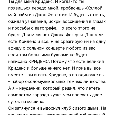
Ты для меня Криденс. И когда-то ты
появишься передо мной, пробасишь «Хэллой,
май нэйм из Джон Фогерти». И будешь стоять,
ожидая узнавания, искры восхищения в глазах
и просьбы о автографе. Но всего этого не
будет. Для меня нет Джона Фогерти. Для меня
есть Криденс и все. Я не среагирую ни на одну
афишу о сольном концерте любого из вас,
если там большими буквами не будет
написано КРИДЕНС. Потому что есть великий
Криденс и больше ничего нет. И пока вы все
вместе – вы и есть Криденс, а по одиночке вы
– набор околомузыкальных темных личностей.
А я – неудачник, который решил, что лететь
самолетом гораздо хуже, чем проехать двое
суток на машине.
Он затянулся и выдохнул клуб сизого дыма. На
кончике сигареты загорелся злобный красный