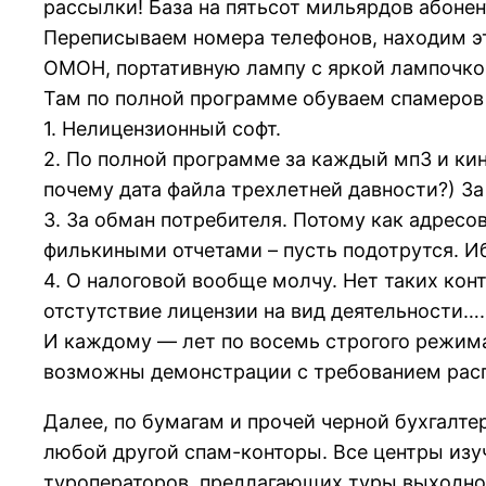
рассылки! База на пятьсот мильярдов абонен
Переписываем номера телефонов, находим эт
ОМОН, портативную лампу с яркой лампочкой
Там по полной программе обуваем спамеров 
1. Нелицензионный софт.
2. По полной программе за каждый мп3 и кино
почему дата файла трехлетней давности?) За 
3. За обман потребителя. Потому как адресо
филькиными отчетами – пусть подотрутся. Иб
4. О налоговой вообще молчу. Нет таких конт
отстутствие лицензии на вид деятельности….
И каждому — лет по восемь строгого режима 
возможны демонстрации с требованием распя
Далее, по бумагам и прочей черной бухгалт
любой другой спам-конторы. Все центры изуч
туроператоров, предлагающих туры выходного