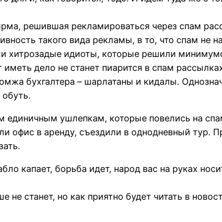
ирма, решившая рекламироваться через спам рас
вность такого вида рекламы, в то, что спам не н
и хитрозадые идиоты, которые решили минимумо
 иметь дело не станет пиарится в спам рассылках
бомжа бухгалтера – шарлатаны и кидалы. Однозна
 обуть.
ем единичным ушлепкам, которые повелись на спа
ли офис в аренду, съездили в однодневный тур. 
вать.
абло капает, борьба идет, народ вас на руках но
 не станет, но как приятно будет читать в новос