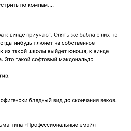
устрить по компам….
а к винде приучают. Опять же бабла с них не
когда-нибудь плюнет на собственное
ак из такой школы выйдет юноша, к винде
а. Это такой софтовый макдональдс
тив.
офигенски бледный вид до скончания веков.
исьма типа «Профессиональные емэйл