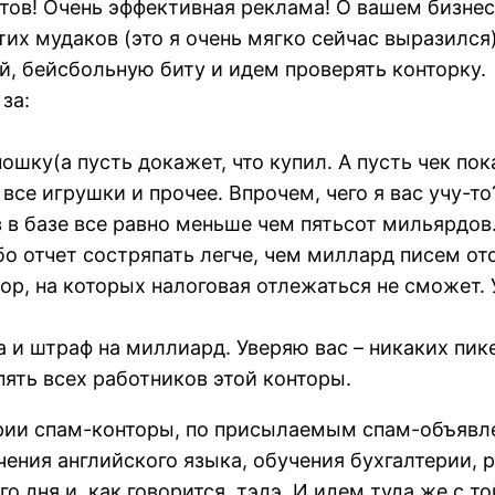
тов! Очень эффективная реклама! О вашем бизнес
их мудаков (это я очень мягко сейчас выразился
, бейсбольную биту и идем проверять конторку.
за:
шку(а пусть докажет, что купил. А пусть чек пок
все игрушки и прочее. Впрочем, чего я вас учу-то
в в базе все равно меньше чем пятьсот мильярдо
о отчет состряпать легче, чем миллард писем от
ор, на которых налоговая отлежаться не сможет. 
и штраф на миллиард. Уверяю вас – никаких пике
ть всех работников этой конторы.
ерии спам-конторы, по присылаемым спам-объявле
ения английского языка, обучения бухгалтерии, р
 дня и, как говорится, тэдэ. И идем туда же с т