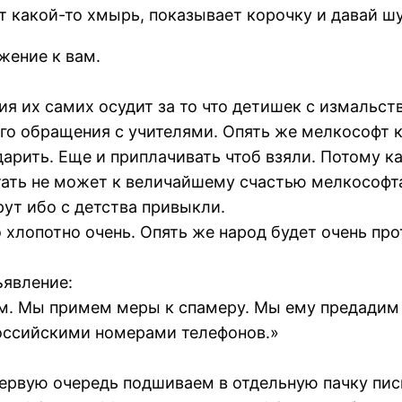
ит какой-то хмырь, показывает корочку и давай ш
жение к вам.
я их самих осудит за то что детишек с измальств
ого обращения с учителями. Опять же мелкософт 
арить. Еще и приплачивать чтоб взяли. Потому к
тать не может к величайшему счастью мелкософт
жрут ибо с детства привыкли.
 хлопотно очень. Опять же народ будет очень про
ъявление:
ам. Мы примем меры к спамеру. Мы ему предадим 
Российскими номерами телефонов.»
 первую очередь подшиваем в отдельную пачку п