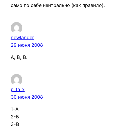
само по себе нейтрально (как правило).
newlander
29 июня 2008
А, В, В.
p_ta_x
30 июня 2008
1-А
2-Б
3-В