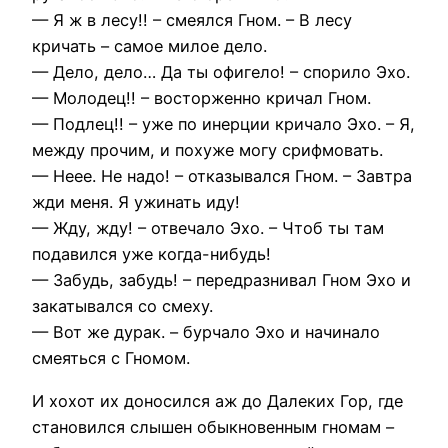
— Я ж в лесу!! – смеялся Гном. – В лесу
кричать – самое милое дело.
— Дело, дело… Да ты офигело! – спорило Эхо.
— Молодец!! – восторженно кричал Гном.
— Подлец!! – уже по инерции кричало Эхо. – Я,
между прочим, и похуже могу срифмовать.
— Неее. Не надо! – отказывался Гном. – Завтра
жди меня. Я ужинать иду!
— Жду, жду! – отвечало Эхо. – Чтоб ты там
подавился уже когда-нибудь!
— Забудь, забудь! – передразнивал Гном Эхо и
закатывался со смеху.
— Вот же дурак. – бурчало Эхо и начинало
смеяться с Гномом.
И хохот их доносился аж до Далеких Гор, где
становился слышен обыкновенным гномам –