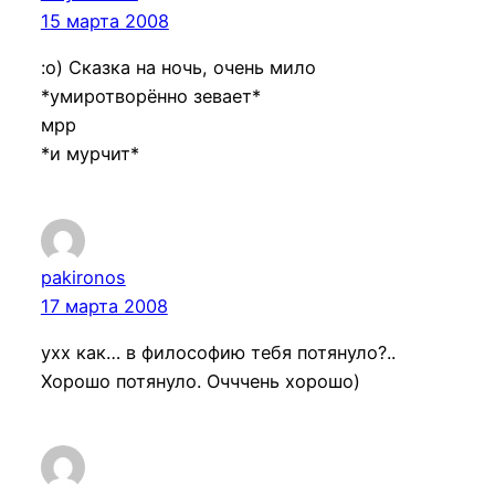
15 марта 2008
:о) Сказка на ночь, очень мило
*умиротворённо зевает*
мрр
*и мурчит*
pakironos
17 марта 2008
ухх как… в философию тебя потянуло?..
Хорошо потянуло. Очччень хорошо)