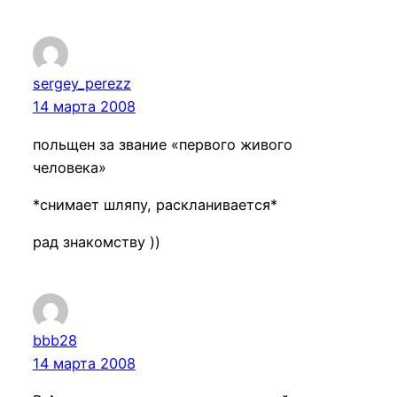
sergey_perezz
14 марта 2008
польщен за звание «первого живого
человека»
*снимает шляпу, раскланивается*
рад знакомству ))
bbb28
14 марта 2008