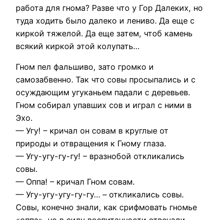
работа для гнома? Разве что у Гор Далеких, но
туда ходить было далеко и лениво. Да еще с
киркой тяжелой. Да еще затем, чтоб камень
всякий киркой этой колупать…
Гном пел фальшиво, зато громко и
самозабвенно. Так что совы просыпались и с
осуждающим угуканьем падали с деревьев.
Гном собирал упавших сов и играл с ними в
Эхо.
— Угу! – кричал он совам в круглые от
природы и отвращения к Гному глаза.
— Угу-угу-гу-гу! – вразнобой откликались
совы.
— Оппа! – кричал Гном совам.
— Угу-угу-угу-гу-гу… – откликались совы.
Совы, конечно знали, как срифмовать гномье