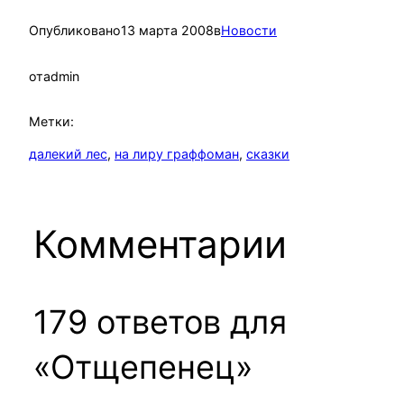
Опубликовано
13 марта 2008
в
Новости
от
admin
Метки:
далекий лес
, 
на лиру граффоман
, 
сказки
Комментарии
179 ответов для
«Отщепенец»