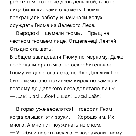
работягам, которые день деньской, в поте
лица били кирками о камень. Гномы
прекращали работу и начинали вслух
осуждать Гнома из Далекого Леса.
— Выродок! – шумели гномы. – Прыщ на
честном гномьем лице! Отщепенец! Лентяй!
Стыдно слышать!
В общем завидовали Гному по-черному. Даже
пробовали орать что-то оскорбительное
Гному из далекого леса, но Эхо Далеких Гор
было измотано тюканьем кирок по камню и
поэтому до Далекого леса долетало лишь:
— …ак! …ас! …бок! …шел! …ись!…зёл!
— В горах уже веселятся! – говорил Гном
когда слышал эти звуки. — Хорошо им. Их
много. А мне тут поужинать не с кем.
— У тебя и поесть нечего! – возражали Гному