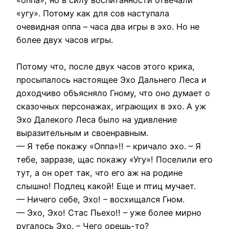
«оппа», но в силу воспитанности отвечали
«угу». Потому как для сов наступала
очевидная оппа – часа два игры в эхо. Но не
более двух часов игры.
Потому что, после двух часов этого крика,
просыпалось настоящее Эхо Дальнего Леса и
доходчиво объясняло Гному, что оно думает о
сказочных персонажах, играющих в эхо. А уж
Эхо Далекого Леса было на удивление
выразительным и своенравным.
— Я тебе покажу «Оппа»!! – кричало эхо. – Я
тебе, зарразе, щас покажу «Угу»! Поселили его
тут, а он орет так, что его аж на родине
слышно! Подлец какой! Еще и птиц мучает.
— Ничего себе, Эхо! – восхищался Гном.
— Эхо, Эхо! Стас Пьехо!! – уже более мирно
ругалось Эхо. – Чего орешь-то?