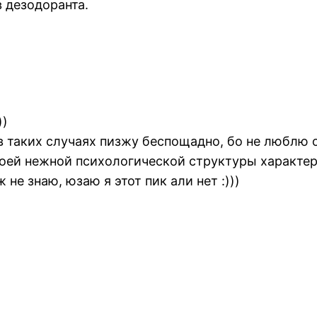
в дезодоранта.
))
в таких случаях пизжу беспощадно, бо не люблю от
моей нежной психологической структуры характер
не знаю, юзаю я этот пик али нет :)))