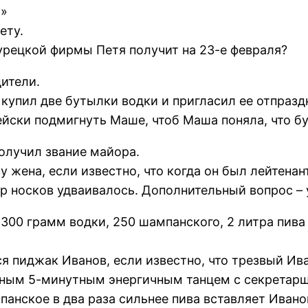
и»
ету.
урецкой фирмы Петя получит на 23-е февраля?
ители.
 купил две бутылки водки и пригласил ее отпразд
ейски подмигнуть Маше, чтоб Маша поняла, что 
получил звание майора.
 жена, если известно, что когда он был лейтенант
р носков удваивалось. Дополнительный вопрос – 
 300 грамм водки, 250 шампанского, 2 литра пива
я пиджак Иванов, если известно, что трезвый Ива
ьным 5-минутным энергичным танцем с секретарше
панское в два раза сильнее пива вставляет Ивано