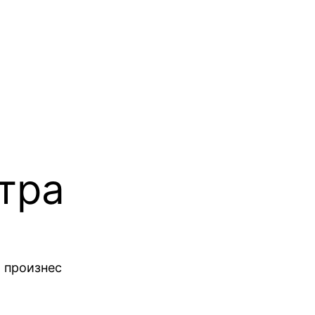
тра
й произнес