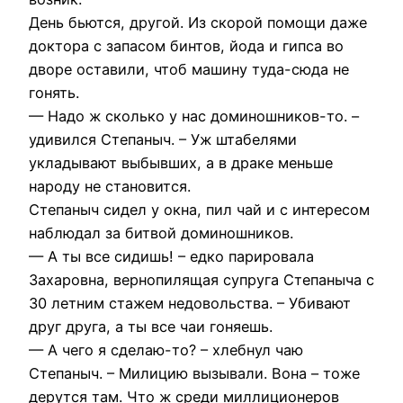
День бьются, другой. Из скорой помощи даже
доктора с запасом бинтов, йода и гипса во
дворе оставили, чтоб машину туда-сюда не
гонять.
— Надо ж сколько у нас доминошников-то. –
удивился Степаныч. – Уж штабелями
укладывают выбывших, а в драке меньше
народу не становится.
Степаныч сидел у окна, пил чай и с интересом
наблюдал за битвой доминошников.
— А ты все сидишь! – едко парировала
Захаровна, вернопилящая супруга Степаныча с
30 летним стажем недовольства. – Убивают
друг друга, а ты все чаи гоняешь.
— А чего я сделаю-то? – хлебнул чаю
Степаныч. – Милицию вызывали. Вона – тоже
дерутся там. Что ж среди миллиционеров