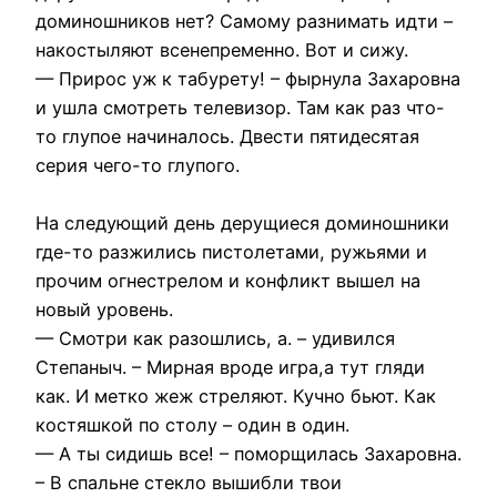
доминошников нет? Самому разнимать идти –
накостыляют всенепременно. Вот и сижу.
— Прирос уж к табурету! – фырнула Захаровна
и ушла смотреть телевизор. Там как раз что-
то глупое начиналось. Двести пятидесятая
серия чего-то глупого.
На следующий день дерущиеся доминошники
где-то разжились пистолетами, ружьями и
прочим огнестрелом и конфликт вышел на
новый уровень.
— Смотри как разошлись, а. – удивился
Степаныч. – Мирная вроде игра,а тут гляди
как. И метко жеж стреляют. Кучно бьют. Как
костяшкой по столу – один в один.
— А ты сидишь все! – поморщилась Захаровна.
– В спальне стекло вышибли твои