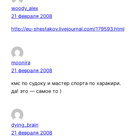
woody_alex
21 февраля 2008
http://eu-shestakov.livejournal.com/179593.html
moonira
21 февраля 2008
кмс по судоку и мастер спорта по харакири.
да! это — самое то )
dying_brain
21 февраля 2008