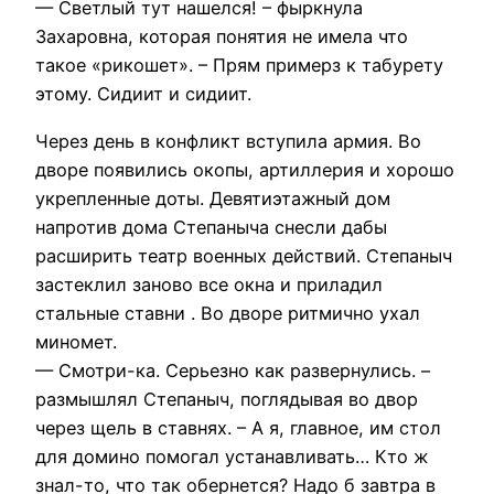
— Светлый тут нашелся! – фыркнула
Захаровна, которая понятия не имела что
такое «рикошет». – Прям примерз к табурету
этому. Сидиит и сидиит.
Через день в конфликт вступила армия. Во
дворе появились окопы, артиллерия и хорошо
укрепленные доты. Девятиэтажный дом
напротив дома Степаныча снесли дабы
расширить театр военных действий. Степаныч
застеклил заново все окна и приладил
стальные ставни . Во дворе ритмично ухал
миномет.
— Смотри-ка. Серьезно как развернулись. –
размышлял Степаныч, поглядывая во двор
через щель в ставнях. – А я, главное, им стол
для домино помогал устанавливать… Кто ж
знал-то, что так обернется? Надо б завтра в