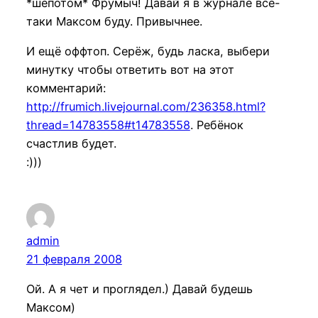
*шёпотом* Фрумыч! Давай я в журнале всё-
таки Максом буду. Привычнее.
И ещё оффтоп. Серёж, будь ласка, выбери
минутку чтобы ответить вот на этот
комментарий:
http://frumich.livejournal.com/236358.html?
thread=14783558#t14783558
. Ребёнок
счастлив будет.
:)))
admin
21 февраля 2008
Ой. А я чет и проглядел.) Давай будешь
Максом)