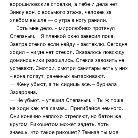
ворошиловские стрелки, а тебе и дела нет.
Зинку вон, с восьмого этажа, человек за
хлебом вышле — с утра в ногу ранили.
— Есть мне дело. – миролюбиво протянул
Степаныч. – Я пленкой окно завесил пока.
Завтра стекло если найду – застеклю. Сегодня
ходил – нигде нет стекол. Оказалось повсюду
доминошники разошлись. Стекла завозить не
успевают. Смотри, смотри санитары есть у них
– вона ползут, раненных вытаскивают.
— Жену убьют, а ты сидишь все. – бурчала
Захаровна.
— Не убьют. – утешил Степаныч. – Ты ж тоже
не ходи как эта самая… Пригибайся немного.
Они конечно неплохо стреляют, но бетон же
кругом. Рикошетом может задеть. Хоть
знаешь, что такое рикошет? Темная ты моя.