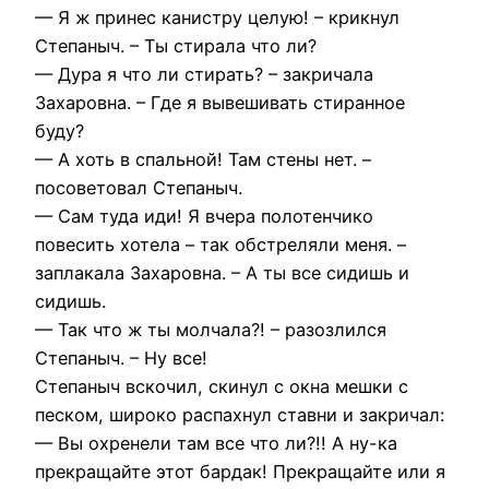
— Я ж принес канистру целую! – крикнул
Степаныч. – Ты стирала что ли?
— Дура я что ли стирать? – закричала
Захаровна. – Где я вывешивать стиранное
буду?
— А хоть в спальной! Там стены нет. –
посоветовал Степаныч.
— Сам туда иди! Я вчера полотенчико
повесить хотела – так обстреляли меня. –
заплакала Захаровна. – А ты все сидишь и
сидишь.
— Так что ж ты молчала?! – разозлился
Степаныч. – Ну все!
Степаныч вскочил, скинул с окна мешки с
песком, широко распахнул ставни и закричал:
— Вы охренели там все что ли?!! А ну-ка
прекращайте этот бардак! Прекращайте или я