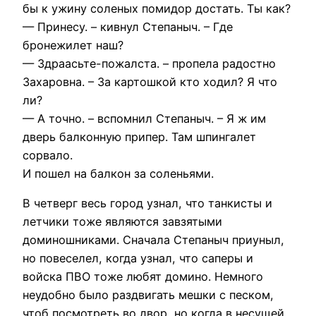
бы к ужину соленых помидор достать. Ты как?
— Принесу. – кивнул Степаныч. – Где
бронежилет наш?
— Здраасьте-пожалста. – пропела радостно
Захаровна. – За картошкой кто ходил? Я что
ли?
— А точно. – вспомнил Степаныч. – Я ж им
дверь балконную припер. Там шпингалет
сорвало.
И пошел на балкон за соленьями.
В четверг весь город узнал, что танкисты и
летчики тоже являются завзятыми
доминошниками. Сначала Степаныч приуныл,
но повеселел, когда узнал, что саперы и
войска ПВО тоже любят домино. Немного
неудобно было раздвигать мешки с песком,
чтоб посмотреть во двор, но когда в несущей