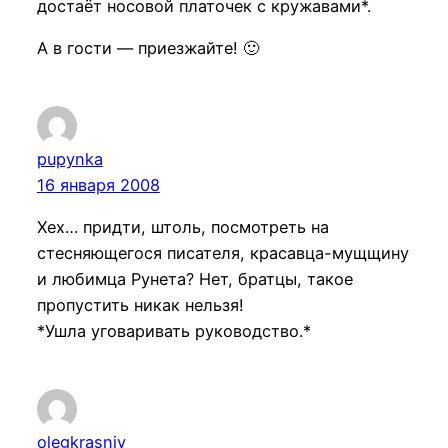
достаёт носовой платочек с кружавами*.
А в гости — приезжайте! 🙂
pupynka
16 января 2008
Хех… придти, штоль, посмотреть на
стесняющегося писателя, красавца-мущщину
и любимца Рунета? Нет, братцы, такое
пропустить никак нельзя!
*Ушла уговаривать руководство.*
olegkrasniy