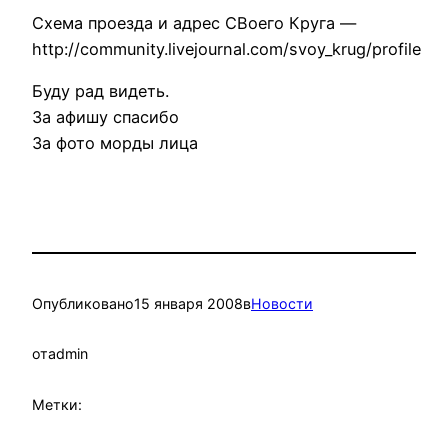
Схема проезда и адрес СВоего Круга —
http://community.livejournal.com/svoy_krug/profile
Буду рад видеть.
За афишу спасибо
За фото морды лица
Опубликовано
15 января 2008
в
Новости
от
admin
Метки: