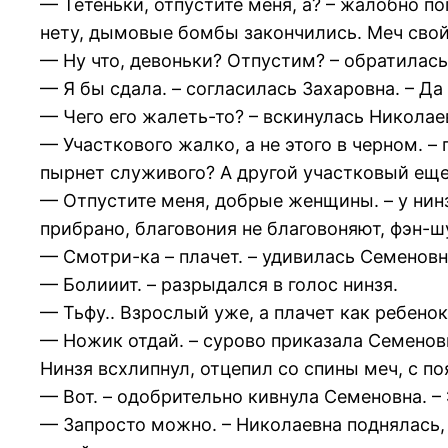
— Тетеньки, отпустите меня, а? – жалобно поп
нету, дымовые бомбы закончились. Меч свой 
— Ну что, девоньки? Отпустим? – обратилас
— Я бы сдала. – согласилась Захаровна. – Да
— Чего его жалеть-то? – вскинулась Николаев
— Участкового жалко, а не этого в черном. –
пырнет служивого? А другой участковый еще
— Отпустите меня, добрые женщины. – у нинз
прибрано, благовония не благовоняют, фэн-ш
— Смотри-ка – плачет. – удивилась Семеновна
— Болииит. – разрыдался в голос нинзя.
— Тьфу.. Взрослый уже, а плачет как ребенок
— Ножик отдай. – сурово приказала Семенов
Нинзя всхлипнул, отцепил со спины меч, с по
— Вот. – одобрительно кивнула Семеновна. –
— Запросто можно. – Николаевна поднялась, 