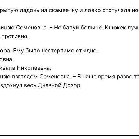
рытую ладонь на скамеечку и ловко отстучала н
 нинзю Семеновна. – Не балуй больше. Книжек лу
 противно.
вора. Ему было нестерпимо стыдно.
овна.
кивала Николаевна.
нзю взглядом Семеновна. – В наше время разве т
вздохнул весь Дневной Дозор.