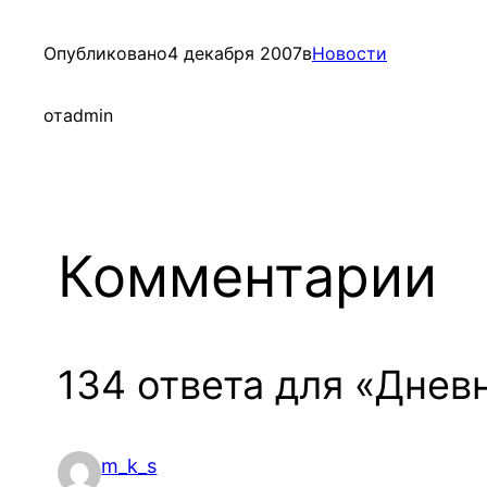
Опубликовано
4 декабря 2007
в
Новости
от
admin
Комментарии
134 ответа для «Днев
m_k_s