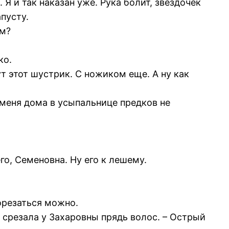
 Я и так наказан уже. Рука болит, звездочек
пусту.
им?
ко.
ут этот шустрик. С ножиком еще. А ну как
 меня дома в усыпальнице предков не
го, Семеновна. Ну его к лешему.
порезаться можно.
 срезала у Захаровны прядь волос. – Острый