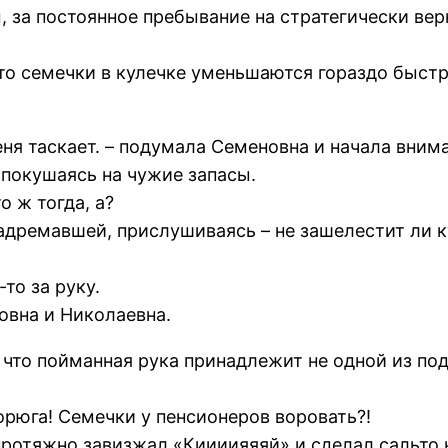
за постоянное пребывание на стратегически вер
то семечки в кулечке уменьшаются гораздо быст
меня таскает. – подумала Семеновна и начала вним
 покушаясь на чужие запасы.
о ж тогда, а?
адремавшей, прислушиваясь – не зашелестит ли к
то за руку.
овна и Николаевна.
то пойманная рука принадлежит не одной из подр
 Ворюга! Семечки у пенсионеров воровать?!
протяжно завизжал «Киииияяяй» и сделал сальто 