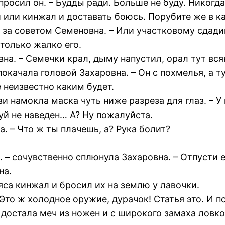
росил он. – Будды ради. Больше не буду. Никогда.
или кинжал и доставать боюсь. Порубите же в ка
ь за советом Семеновна. – Или участковому сдад
 только жалко его.
на. – Семечки крал, дыму напустил, орал тут вся
 покачала головой Захаровна. – Он с похмелья, а т
 неизвестно каким будет.
и намокла маска чуть ниже разреза для глаз. – У
уй не наведен… А? Ну пожалуйста.
. – Что ж ты плачешь, а? Рука болит?
. – сочувственно сплюнула Захаровна. – Отпусти е
на.
яса кинжал и бросил их на землю у лавочки.
 Это ж холодное оружие, дурачок! Статья это. И 
достала меч из ножен и с широкого замаха ловко