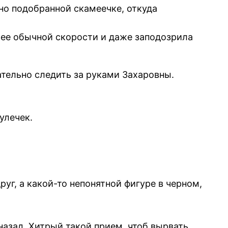
но подобранной скамеечке, откуда
рее обычной скорости и даже заподозрила
ательно следить за руками Захаровны.
улечек.
уг, а какой-то непонятной фигуре в черном,
назад. Хитрый такой прием, чтоб вырвать