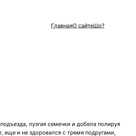
Главная
О сайте
Шо?
 подъезда, лузгая семечки и добела полируя
л, еще и не здоровался с тремя подругами,