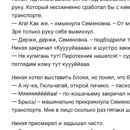
руку. Который несомненно сработал бы с ке
транспорте.
— Ага! Как же. – хмыкнула Семеновна. – От 
Зря только руку себе вывихнул.
— Держи, держи, Семеновна. – подбодрили то
Нинзя закричал «Кууууйааааа» и шустро за
— Не хулигань тут! Пиротехник нашелся! – су
поглядим кому тут куууййааа.
Нинзя хотел выставить блоки, но понял, что 
— А ну-ка, Гюльчатай, открой личико. – ласк
— Мяяяяяййййаа! – по-кошачьему закричал н
— Брысь! – машинально прикрикнула Семенов
транспорте. Мне в лицо сколько раз пятаки шв
Нинзя присмирел и задышал часто.