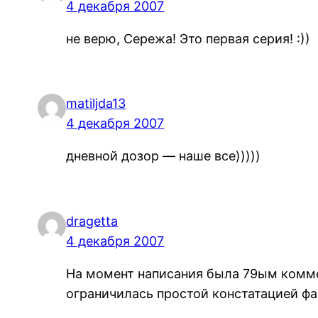
4 декабря 2007
не верю, Сережа! Это первая серия! :))
matiljda13
4 декабря 2007
дневной дозор — наше все)))))
dragetta
4 декабря 2007
На момент написания была 79ым комме
ограничилась простой констатацией фа