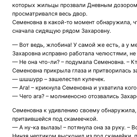
которых жильцы прозвали Дневным дозором, 
просматривался весь двор.
Семеновна в какой-то момент обнаружила, ч
сначала сидящую рядом Захаровну.
— Вот ведь, жлобина! У самой же есть, а у 
Захаровна исправно работала челюстями, не
— Не она что-ли? – подумала Семеновна. – Кт
Семеновна прикрыла глаза и притворилась з
— шшшурр – зашелестел кулечек.
— Ага! – крикнула Семеновна и ухватила кого-
— Чего ага? – молниеносно отозвались Захар
Семеновна к удивлению своему обнаружила, ч
притаившейся под скамеечкой.
— А ну-ка вылазь! – потянула она за руку. –
Нинзя чертиком выскочил из под скамейки, 