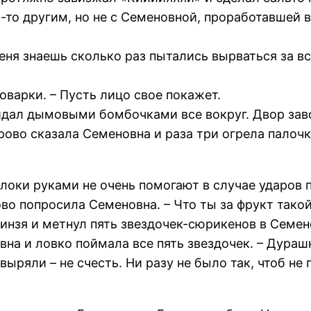
м-то другим, но не с Семеновной, проработавшей
меня знаешь сколько раз пытались вырваться за вс
варки. – Пусть лицо свое покажет.
кидал дымовыми бомбочками все вокруг. Двор за
рово сказала Семеновна и раза три огрела палочк
блоки руками не очень помогают в случае ударов 
ово попросила Семеновна. – Что ты за фрукт такой
инзя и метнул пять звездочек-сюрикенов в Семен
на и ловко поймала все пять звездочек. – Дураш
ыряли – не счесть. Ни разу не было так, чтоб не 