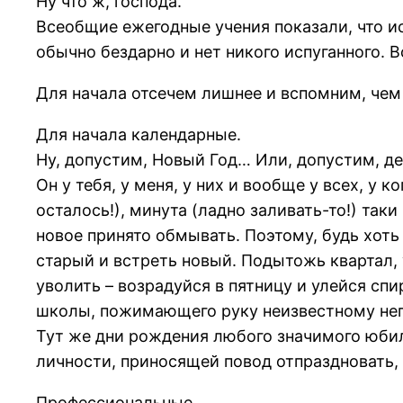
Ну что ж, господа.
Всеобщие ежегодные учения показали, что ис
обычно бездарно и нет никого испуганного. В
Для начала отсечем лишнее и вспомним, чем 
Для начала календарные.
Ну, допустим, Новый Год… Или, допустим, де
Он у тебя, у меня, у них и вообще у всех, у 
осталось!), минута (ладно заливать-то!) так
новое принято обмывать. Поэтому, будь хот
старый и встреть новый. Подытожь квартал, 
уволить – возрадуйся в пятницу и улейся сп
школы, пожимающего руку неизвестному нег
Тут же дни рождения любого значимого юби
личности, приносящей повод отпраздновать,
Профессиональные.