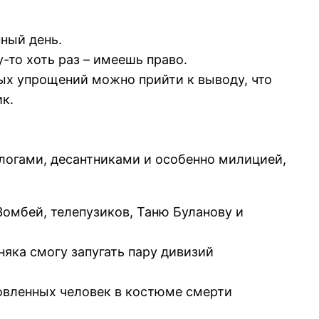
нный день.
-то хоть раз – имеешь право.
рых упрощений можно прийти к выводу, что
к.
ологами, десантниками и особенно милицией,
 Зомбей, телепузиков, Таню Буланову и
няка смогу запугать пару дивизий
товленных человек в костюме смерти