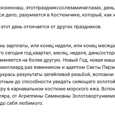
коннонаш, этотпраздниксослезаминаглазах, день,
се дело, разумеется в Костюмчике, который, как 
этот день отличается от других праздников.
нь зарплаты, или конец недели, или конец месяца
кого сегодня год,квартал, месяц, неделя, день(ост
и меняется на более другую. Новый Год, новая ма
ь миллиард раз язвенником и адептом Секты Перзи
укрась результаты затейливой резьбой, всплакни
иртным до способности увидеть сияющего золотой
ру в карнавальном костюме морского ежа. Вспом
ляра, от Агриппины Семеновны Золотовортунеим
 до себя любимого.