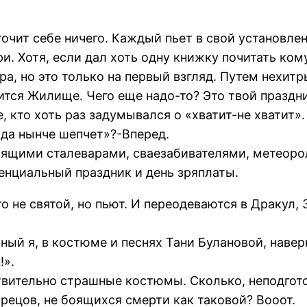
точит себе ничего. Каждый пьет в свой установле
. Хотя, если дал хоть одну книжку почитать кому
ра, но это только на первый взгляд. Путем нехит
ится Жилище. Чего еще надо-то? Это твой праздни
, кто хоть раз задумывался о «хватит-не хватит».
ода нынче шепчет»?-Вперед.
стоящими сталеварами, сваезабивателями, метеор
енциальный праздник и день зряплаты.
о не святой, но пьют. И переодеваются в Дракул,
ный я, в костюме и песнях Тани Булановой, навер
!».
ствительно страшные костюмы. Сколько, неподго
рецов, не боящихся смерти как таковой? Вооот.