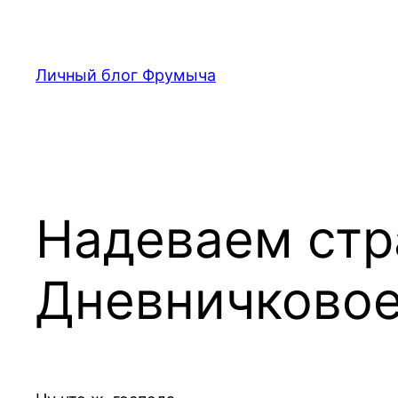
Перейти
к
содержимому
Личный блог Фрумыча
Надеваем ст
Дневничковое