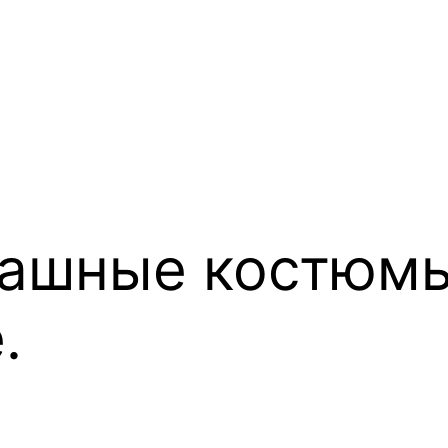
рашные костюмы
.