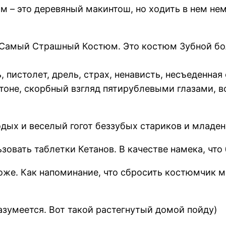
 – это деревяный макинтош, но ходить в нем нем
аю Самый Страшный Костюм. Это костюм Зубной бо
 пистолет, дрель, страх, ненависть, несъеденная
тоне, скорбный взгляд пятирублевыми глазами, в
одых и веселый гогот беззубых стариков и младе
зовать таблетки Кетанов. В качестве намека, что
оже. Как напоминание, что сбросить костюмчик м
азумеется. Вот такой растегнутый домой пойду)