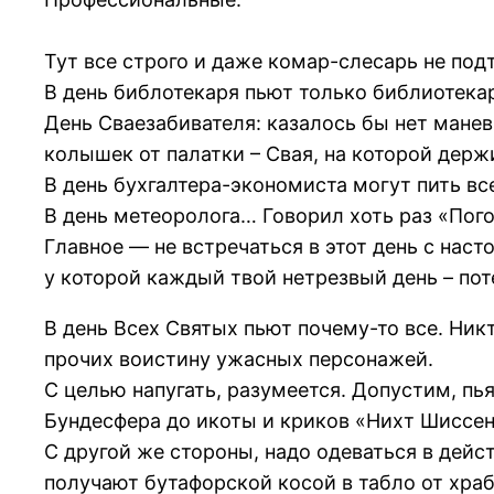
Тут все строго и даже комар-слесарь не под
В день библотекаря пьют только библиотекари
День Сваезабивателя: казалось бы нет манев
колышек от палатки – Свая, на которой держ
В день бухгалтера-экономиста могут пить все
В день метеоролога… Говорил хоть раз «Пог
Главное — не встречаться в этот день с на
у которой каждый твой нетрезвый день – пот
В день Всех Святых пьют почему-то все. Никт
прочих воистину ужасных персонажей.
С целью напугать, разумеется. Допустим, пья
Бундесфера до икоты и криков «Нихт Шиссен
С другой же стороны, надо одеваться в дей
получают бутафорской косой в табло от храб