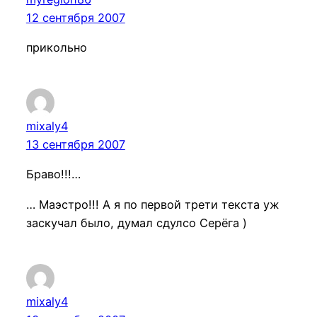
12 сентября 2007
прикольно
mixaly4
13 сентября 2007
Браво!!!…
… Маэстро!!! А я по первой трети текста уж
заскучал было, думал сдулсо Серёга )
mixaly4