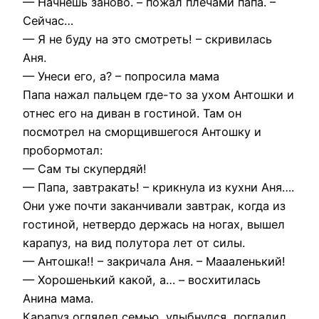
— Начнешь заново. – пожал плечами папа. –
Сейчас…
— Я не буду на это смотреть! – скривилась
Аня.
— Унеси его, а? – попросила мама
Папа нажал пальцем где-то за ухом Антошки и
отнес его на диван в гостиной. Там он
посмотрел на сморщившегося Антошку и
пробормотал:
— Сам ты скупердяй!
— Папа, завтракать! – крикнула из кухни Аня….
Они уже почти заканчивали завтрак, когда из
гостиной, нетвердо держась на ногах, вышел
карапуз, на вид полутора лет от силы.
— Антошка!! – закричала Аня. – Маааленький!
— Хорошенький какой, а… – восхитилась
Анина мама.
Карапуз оглядел семью, улыбнулся, погладил