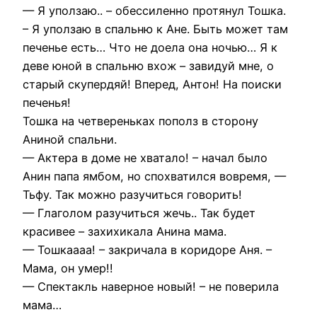
— Я уползаю.. – обессиленно протянул Тошка.
– Я уползаю в спальню к Ане. Быть может там
печенье есть… Что не доела она ночью… Я к
деве юной в спальню вхож – завидуй мне, о
старый скупердяй! Вперед, Антон! На поиски
печенья!
Тошка на четвереньках пополз в сторону
Аниной спальни.
— Актера в доме не хватало! – начал было
Анин папа ямбом, но спохватился вовремя, —
Тьфу. Так можно разучиться говорить!
— Глаголом разучиться жечь.. Так будет
красивее – захихикала Анина мама.
— Тошкаааа! – закричала в коридоре Аня. –
Мама, он умер!!
— Спектакль наверное новый! – не поверила
мама…