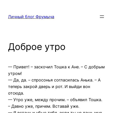
Перейти
к
Личный блог Фрумыча
содержимому
Доброе утро
— Привет! – заскочил Тошка к Ане. – С добрым
утром!
— Да, да. – спросонья согласилась Анька. – А
теперь закрой дверь и рот. И выйди вон
отсюда.
— Утро уже, между прочим. – объявил Тошка.
– Давно уже, причем. Вставай уже.
— Я встану и убью тебя, если ты не дашь мне