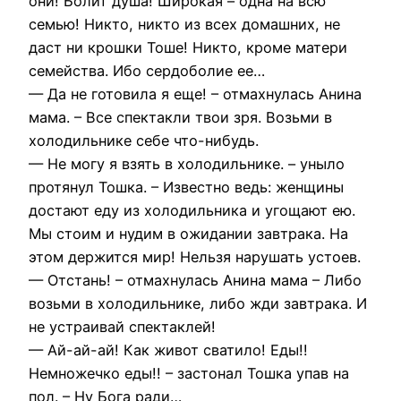
они! Болит душа! Широкая – одна на всю
семью! Никто, никто из всех домашних, не
даст ни крошки Тоше! Никто, кроме матери
семейства. Ибо сердоболие ее…
— Да не готовила я еще! – отмахнулась Анина
мама. – Все спектакли твои зря. Возьми в
холодильнике себе что-нибудь.
— Не могу я взять в холодильнике. – уныло
протянул Тошка. – Известно ведь: женщины
достают еду из холодильника и угощают ею.
Мы стоим и нудим в ожидании завтрака. На
этом держится мир! Нельзя нарушать устоев.
— Отстань! – отмахнулась Анина мама – Либо
возьми в холодильнике, либо жди завтрака. И
не устраивай спектаклей!
— Ай-ай-ай! Как живот сватило! Еды!!
Немножечко еды!! – застонал Тошка упав на
пол. – Ну Бога ради…