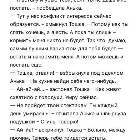
поспать. – пообещала Анька.
— Тут у нас конфликт интересов сейчас
образуется. – хмыкнул Тошка. – Потому как ты
спать хочешь, а я есть. А пока ты спишь –
кормить меня никто не будет. Так что, думаю,
самым лучшим вариантом для тебя будет —
встать и накормить меня. А потом можешь и
поспать еще.
— Тошка, отвали! – взбрыкнула под одеялом
Анька – На кухне найди себе чего-нибудь.
— Ай-ай-ай… – застонал Тошка – Как живот
схватило с голодухи. Умру сейчас.
— Не пройдет твой спектакль! Ты каждый
день умираешь! – отчитала Анька и швырнула
подушкой – Сгинь, говорю!
— Ай-йа! – вскрикнул Тошка – Больно, между
прочим. Теперь тебе придется встать,