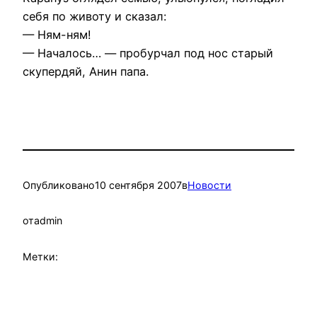
себя по животу и сказал:
— Ням-ням!
— Началось… — пробурчал под нос старый
скупердяй, Анин папа.
Опубликовано
10 сентября 2007
в
Новости
от
admin
Метки: