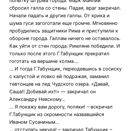
попытку штурма города. Марк Манлий
сбросил галла со стены. Падая, враг закричал.
Начали падать и другие галлы. От крика и
шума гуси загоготали еще громче. Мгновенно
пробудились защитники Рима и приступили к
обороне города. Галлам ничего не оставалось.
Как уйти от стен города. Римляне победили. И
только после этого Г.Табунщик прекратил
гоготать на вершине холма….
… И тогда Г.Табунщик, переодевшись в сосиску
с капустой и ловко ей подражая, заманил
тевтонцев на лед Чудского озера. «Давай,
Саша!! Добивай их!!» — закричал он
Александру Невскому…
… Я покажу вам дорогу, поляки! – вскричал
Г.Табунщик из скромности назвавшийся
Иваном Сусаниным…
… отступать некуда! – закричал Табунщик –