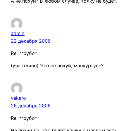
А не похуй? В любом случае, толку не будет.
admin
22 декабря 2006
Re: *грубо*
(участливо) Что не похуй, манкуртуле?
vakero
26 декабря 2006
Re: *грубо*
Не похуй ли, кто будет кашку с маслом есть