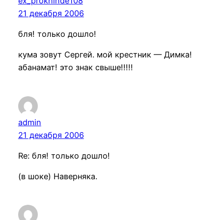
ex_prokhinde108
21 декабря 2006
бля! только дошло!
кума зовут Сергей. мой крестник — Димка!
абанамат! это знак свыше!!!!!
admin
21 декабря 2006
Re: бля! только дошло!
(в шоке) Наверняка.