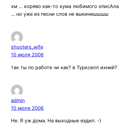
хм … коряво как-то кума любимого описАла
… но уже из песни слов не выкинешшшш
shooters_wife
10 июля 2006
так ты по работе чи как? в Туркселл ихний?
admin
10 июля 2006
Не. Я уж дома. На выходные ездил. -)