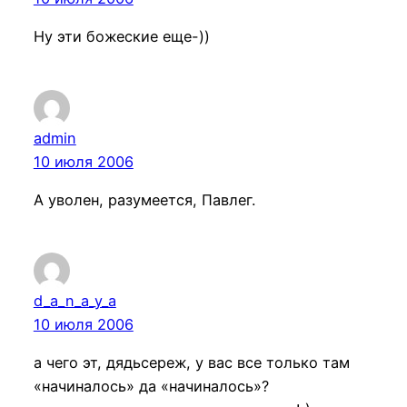
Ну эти божеские еще-))
admin
10 июля 2006
А уволен, разумеется, Павлег.
d_a_n_a_y_a
10 июля 2006
а чего эт, дядьсереж, у вас все только там
«начиналось» да «начиналось»?