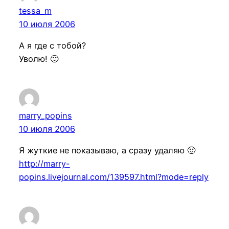
tessa_m
10 июля 2006
А я где с тобой?
Уволю! 🙂
marry_popins
10 июля 2006
Я жуткие не показываю, а сразу удаляю 🙂
http://marry-
popins.livejournal.com/139597.html?mode=reply