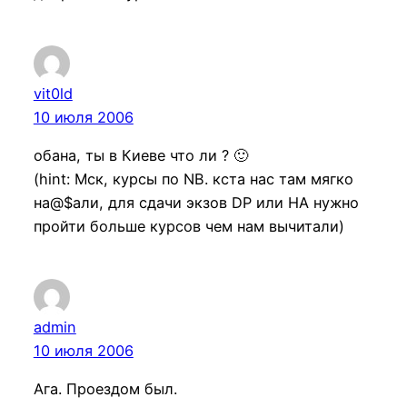
vit0ld
10 июля 2006
обана, ты в Киеве что ли ? 🙂
(hint: Мск, курсы по NB. кста нас там мягко
на@$али, для сдачи экзов DP или HA нужно
пройти больше курсов чем нам вычитали)
admin
10 июля 2006
Ага. Проездом был.