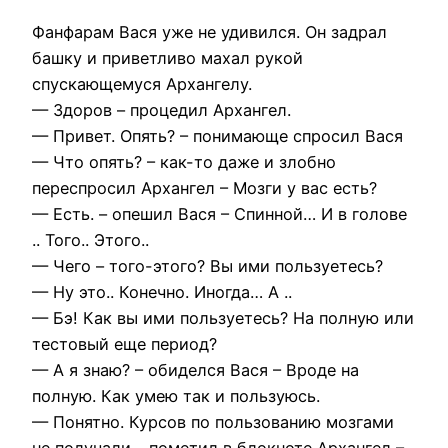
Фанфарам Вася уже не удивился. Он задрал
башку и приветливо махал рукой
спускающемуся Архангелу.
— Здоров – процедил Архангел.
— Привет. Опять? – понимающе спросил Вася
— Что опять? – как-то даже и злобно
переспросил Архангел – Мозги у вас есть?
— Есть. – опешил Вася – Спинной… И в голове
.. Того.. Этого..
— Чего – того-этого? Вы ими пользуетесь?
— Ну это.. Конечно. Иногда… А ..
— Бэ! Как вы ими пользуетесь? На полную или
тестовый еще период?
— А я знаю? – обиделся Вася – Вроде на
полную. Как умею так и пользуюсь.
— Понятно. Курсов по пользованию мозгами
не получали – пометил в блокноте Архангел –