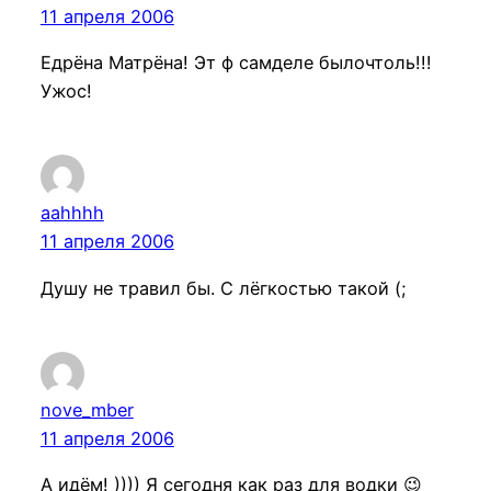
11 апреля 2006
Едрёна Матрёна! Эт ф самделе былочтоль!!!
Ужос!
aahhhh
11 апреля 2006
Душу не травил бы. С лёгкостью такой (;
nove_mber
11 апреля 2006
А идём! )))) Я сегодня как раз для водки 😉