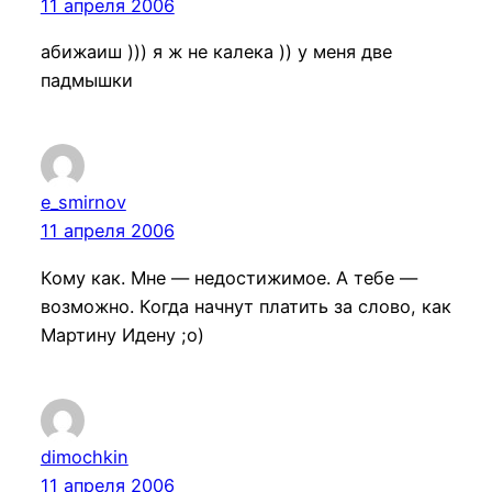
11 апреля 2006
абижаиш ))) я ж не калека )) у меня две
падмышки
e_smirnov
11 апреля 2006
Кому как. Мне — недостижимое. А тебе —
возможно. Когда начнут платить за слово, как
Мартину Идену ;о)
dimochkin
11 апреля 2006