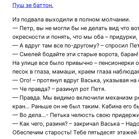
Пуш зе баттон.
Из подвала выходили в полном молчании.
— Петр, вы не могли бы не делать вид что в
окресности и понять, что мы оба – придурки
— А вдруг там все по-другому? – спросил Пет
— Смелей бодайте эти старые ворота, баран!
На улице все было привычно – пенсионерки 
песок в глаза, мамаши, краем глаза наблюдая
— Ого! – протянул вдруг Васька, указывая на
— Че правда? – разинул рот Петя.
— Правда. Мы видимо включили механизм рост
кран… Раньше он не был таким. Кабина его бы
— Во дела…- Петька челюсть свою придержив
— Как чего, разиня? – закричал Васька – На
Обеспечим старость! Тебе пятьдесят этажей 