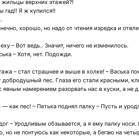
а жильцы верхних этажей?!
 гад!! Я ж купился!!
.
нечно, хорошо, но надо от чтения изредка и отвл
ху – Вот ведь.. Значит, ничего не изменилось.
ька – Хотя, нет. Подожди.
этажа – стал страшнее и выше в холке! – Васька 
 добродушный пес. Глаза его стали красными, к
с явным намерением разорвать нас в куски, а не д
 — как пес! – Петька поднял палку – Пусть и уродл
ьдог – Уродливым обзывается, а я ему палку носи.
ю, но не понтуюсь как некоторые, а бегаю на четы