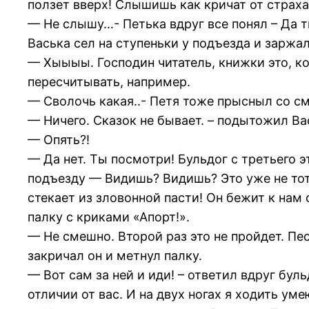
ползет вверх! Слышишь как кричат от страх
— Не слышу…- Петька вдруг все понял – Да ты
Васька сел на ступеньки у подъезда и заржал
— Хыыыы. Господин читатель, книжки это, ко
пересчитывать, например.
— Сволочь какая..- Петя тоже прысныл со сме
— Ничего. Сказок не бывает. – подытожил Вас
— Опять?!
— Да нет. Ты посмотри! Бульдог с третьего 
подъезду — Видишь? Видишь? Это уже не тот
стекает из зловонной пасти! Он бежит к нам 
палку с криками «Апорт!».
— Не смешно. Второй раз это не пройдет. Пес
закричал он и метнул палку.
— Вот сам за ней и иди! – ответил вдруг бул
отличии от вас. И на двух ногах я ходить уме