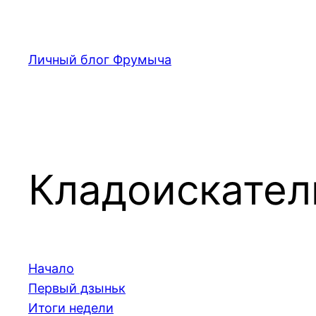
Перейти
к
содержимому
Личный блог Фрумыча
Кладоискател
Начало
Первый дзыньк
Итоги недели