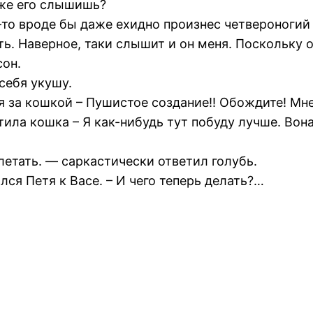
оже его слышишь?
то вроде бы даже ехидно произнес четвероногий д
ь. Наверное, таки слышит и он меня. Поскольку о
сон.
 себя укушу.
я за кошкой – Пушистое создание!! Обождите! Мне
етила кошка – Я как-нибудь тут побуду лучше. Во
летать. — саркастически ответил голубь.
ся Петя к Васе. – И чего теперь делать?…