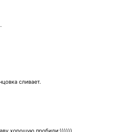
…
нцовка сливает.
аву хорошую пробили:))))))