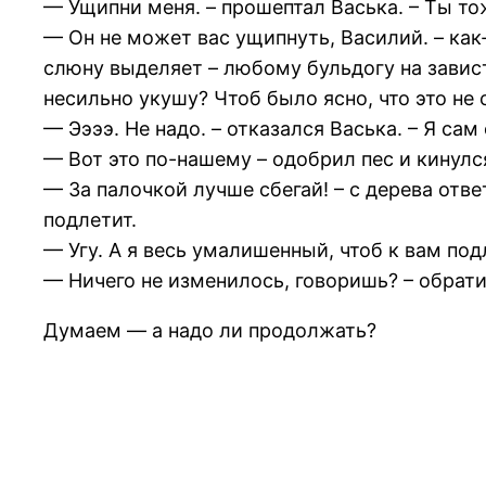
— Ущипни меня. – прошептал Васька. – Ты т
— Он не может вас ущипнуть, Василий. – как-
слюну выделяет – любому бульдогу на завист
несильно укушу? Чтоб было ясно, что это не 
— Ээээ. Не надо. – отказался Васька. – Я сам
— Вот это по-нашему – одобрил пес и кинулс
— За палочкой лучше сбегай! – с дерева отв
подлетит.
— Угу. А я весь умалишенный, чтоб к вам под
— Ничего не изменилось, говоришь? – обратил
Думаем — а надо ли продолжать?