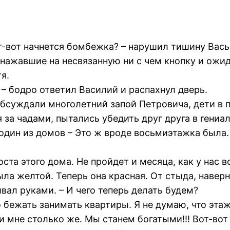
от-вот начнется бомбежка? – нарушил тишину Вась
, нажавшие на несвязанную ни с чем кнопку и ож
я.
 – бодро ответил Василий и распахнул дверь.
обсуждали многолетний запой Петровича, дети в 
 за чадами, пытались убедить друг друга в гениа
 один из домов – Это ж вроде восьмиэтажка была.
а этого дома. Не пройдет и месяца, как у нас в
ла желтой. Теперь она красная. От стыда, наверн
ал руками. – И чего теперь делать будем?
до бежать занимать квартиры. Я не думаю, что эт
и мне столько же. Мы станем богатыми!!! Вот-во