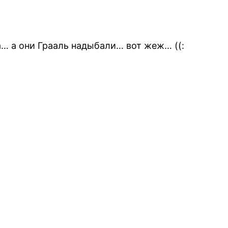
а… а они Грааль надыбали… вот жеж… ((: