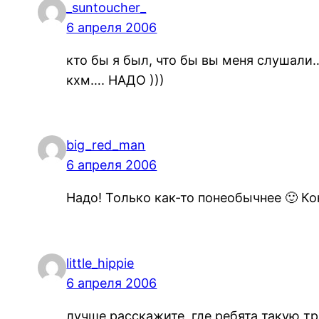
_suntoucher_
6 апреля 2006
кто бы я был, что бы вы меня слушали
кхм…. НАДО )))
big_red_man
6 апреля 2006
Надо! Только как-то понеобычнее 🙂 Ко
little_hippie
6 апреля 2006
лучше расскажите, где ребята такую тр