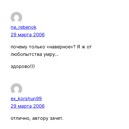
ne_rebenok
29 марта 2006
почему только «наверное»? Я ж от
любопытства умру…
здорово!))
ex_korshun99
29 марта 2006
отлично, автору зачет.