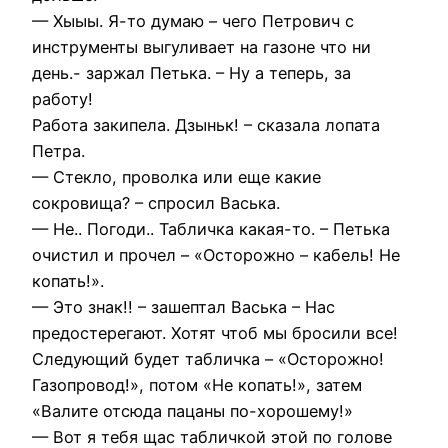
— Хыыы. Я-то думаю – чего Петрович с
инструменты выгуливает на газоне что ни
день.- заржал Петька. – Ну а теперь, за
работу!
Работа закипела. Дзыньк! – сказала лопата
Петра.
— Стекло, проволка или еще какие
сокровища? – спросил Васька.
— Не.. Погоди.. Табличка какая-то. – Петька
очистил и прочел – «Осторожно – кабель! Не
копать!».
— Это знак!! – зашептал Васька – Нас
предостерегают. Хотят чтоб мы бросили все!
Следующий будет табличка – «Осторожно!
Газопровод!», потом «Не копать!», затем
«Валите отсюда пацаны по-хорошему!»
— Вот я тебя щас табличкой этой по голове