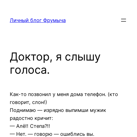
Перейти
к
Личный блог Фрумыча
содержимому
Доктор, я слышу
голоса.
Как-то позвонил у меня дома телефон. (кто
говорит, слон!)
Поднимаю — изрядно выпимши мужик
радостно кричит:
— Алё!! Степа?!!
— Нет. — говорю — ошиблись вы.