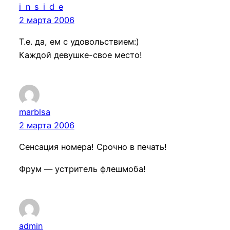
i_n_s_i_d_e
2 марта 2006
Т.е. да, ем с удовольствием:)
Каждой девушке-свое место!
marblsa
2 марта 2006
Сенсация номера! Срочно в печать!
Фрум — устритель флешмоба!
admin