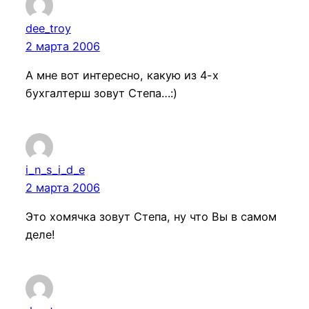
dee_troy
2 марта 2006
А мне вот интересно, какую из 4-х
бухгалтерш зовут Степа…:)
i_n_s_i_d_e
2 марта 2006
Это хомячка зовут Степа, ну что Вы в самом
деле!