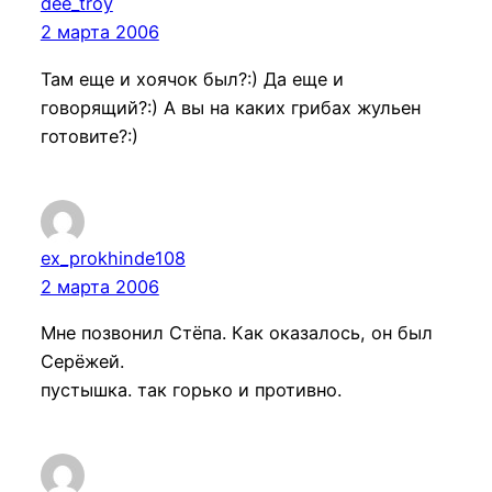
dee_troy
2 марта 2006
Там еще и хоячок был?:) Да еще и
говорящий?:) А вы на каких грибах жульен
готовите?:)
ex_prokhinde108
2 марта 2006
Мне позвонил Стёпа. Как оказалось, он был
Серёжей.
пустышка. так горько и противно.