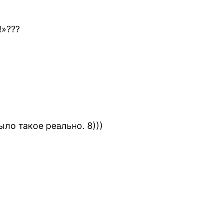
!»???
ло такое реально. 8)))