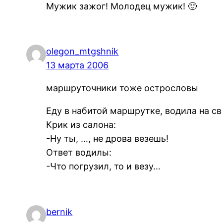
Мужик зажог! Молодец мужик! 🙂
olegon_mtgshnik
13 марта 2006
маршруточники тоже острословы
Еду в набитой маршрутке, водила на с
Крик из салона:
-Ну ты, …, не дрова везешь!
Ответ водилы:
-Что погрузил, то и везу…
bernik