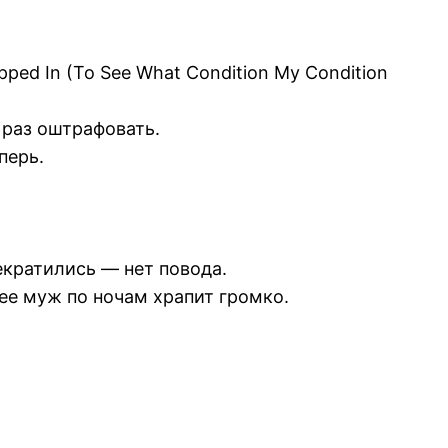
ed In (To See What Condition My Condition
 раз оштрафовать.
перь.
екратились — нет повода.
ее муж по ночам храпит громко.