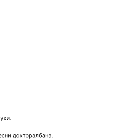
ухи.
есни докторалбана.