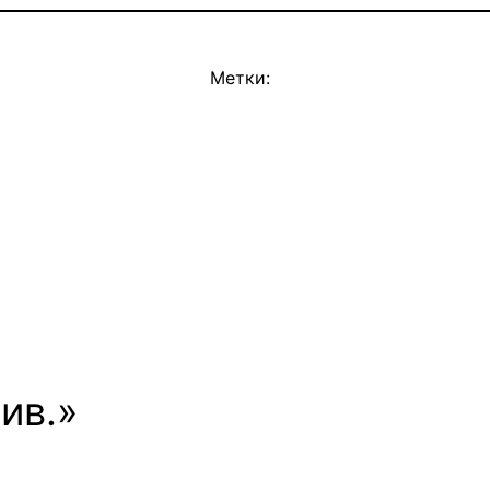
Метки:
ив.»