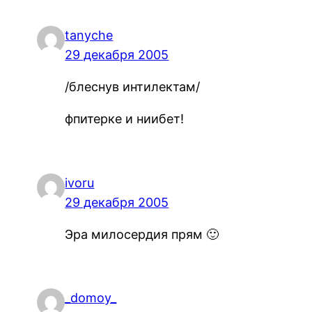
tanyche
29 декабря 2005
/блеснув интилектам/
фпитерке и ниибет!
ivoru
29 декабря 2005
Эра милосердия прям 🙂
_domoy_