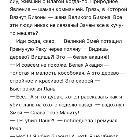
сиу, живший с Влагой когда-то. Природное
Явление — шаман комманчей. Грязь, в Которой
Вязнут Бизоны — жена Великого Бизона. Все
эти люди никак не связаны! Зачем все в кучу-
то мешать?
— Иди сюда, скво! — Великий Змей потащил
Гремучую Реку через поляну — Видишь
дерево? Видишь?! Это — белая акация!!
— И совсем не похоже. Белая Акация —
толстая и малость кособокая. А это дерево —
стройное и красивое! Это скорей —
Быстроногая Лань!
— Ёёё… А я-то дурак, хотел рассказать как я
убил лань на охоте неделю назад! — вздохнул
Змей — Слава тебе Маниту!
— ТЫ убил Лань?!! — побледнела Гремучая
Река
— Нет!!!! Я убил бизона! А нет!! Я не убивал