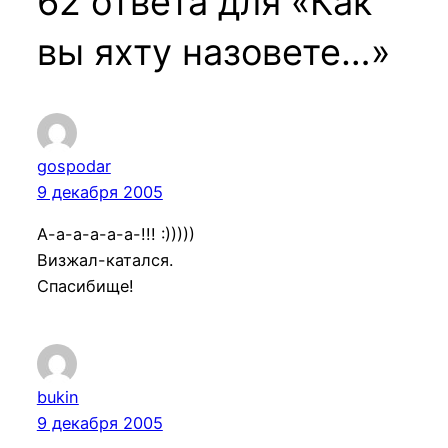
62 ответа для «Как
вы яхту назовете…»
gospodar
9 декабря 2005
А-а-а-а-а-а-!!! :)))))
Визжал-катался.
Спасибище!
bukin
9 декабря 2005