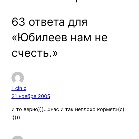
63 ответа для
«Юбилеев нам не
счесть.»
l_cinic
21 ноября 2005
и то верно)))…»нас и так неплохо кормят»(с)
:))))