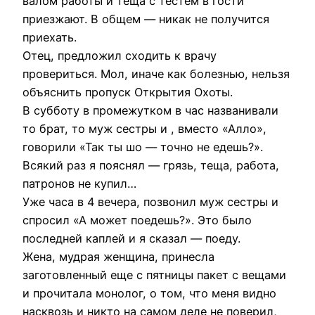
валом работы и теща с тестем в гости
приезжают. В общем — никак не получится
приехать.
Отец, предложил сходить к врачу
провериться. Мол, иначе как болезнью, нельзя
объяснить пропуск Открытия Охоты.
В субботу в промежутком в час названивали
то брат, то муж сестры и , вместо «Алло»,
говорили «Так ты шо — точно не едешь?».
Всякий раз я пояснял — грязь, теща, работа,
патронов не купил…
Уже часа в 4 вечера, позвонил муж сестры и
спросил «А может поедешь?». Это было
последней каплей и я сказал — поеду.
Жена, мудрая женщина, принесла
заготовленный еще с пятницы пакет с вещами
и прочитала монолог, о том, что меня видно
насквозь и никто на самом деле не поверил,