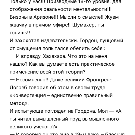
Только у нас!!! Призводные 18-го уровня, для
отображения реальности ментальности!!!
Бизоны в Аризоне!!! Мысли о смысле!! Жуем
жвачку в прямом эфире!! Шумахер, ты
гонишь!!
И захохотал издевательски. Гордон, пунцовый
от смущения попытался обелить себя :
— И вправду. Хахахаха. Что это на меня
нашло? Как вы думаете есть практическое
применение всей этой теории?
— Несомненно!! Даже великий Фронгрен-
Логреб говорил об этом в своем труде
«Конвергенция – единственно правильный
метод».
И испытующе поглядел на Гордона. Мол — «А
ты читал вымышленный труд вымышленного
великого ученого?»
— И говорил он это еще в 19-м веке. – блеснул