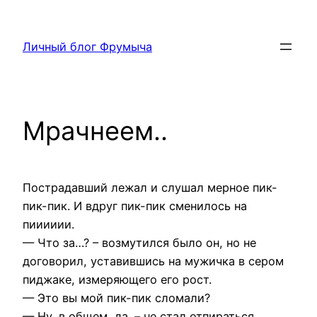
Перейти
к
Личный блог Фрумыча
содержимому
Мрачнеем..
Пострадавший лежал и слушал мерное пик-
пик-пик. И вдруг пик-пик сменилось на
пииииии.
— Что за…? – возмутился было он, но не
договорил, уставившись на мужичка в сером
пиджаке, измеряющего его рост.
— Это вы мой пик-пик сломали?
— Ну, в общем, да. – не стал отпираться