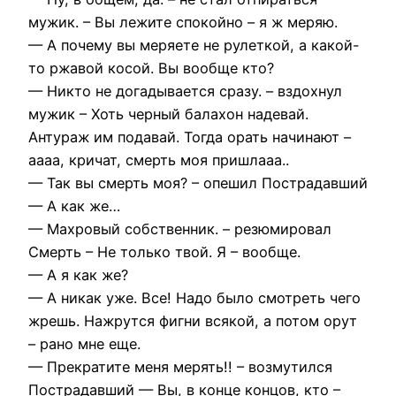
мужик. – Вы лежите спокойно – я ж меряю.
— А почему вы меряете не рулеткой, а какой-
то ржавой косой. Вы вообще кто?
— Никто не догадывается сразу. – вздохнул
мужик – Хоть черный балахон надевай.
Антураж им подавай. Тогда орать начинают –
аааа, кричат, смерть моя пришлааа..
— Так вы смерть моя? – опешил Пострадавший
— А как же…
— Махровый собственник. – резюмировал
Смерть – Не только твой. Я – вообще.
— А я как же?
— А никак уже. Все! Надо было смотреть чего
жрешь. Нажрутся фигни всякой, а потом орут
– рано мне еще.
— Прекратите меня мерять!! – возмутился
Пострадавший — Вы, в конце концов, кто –