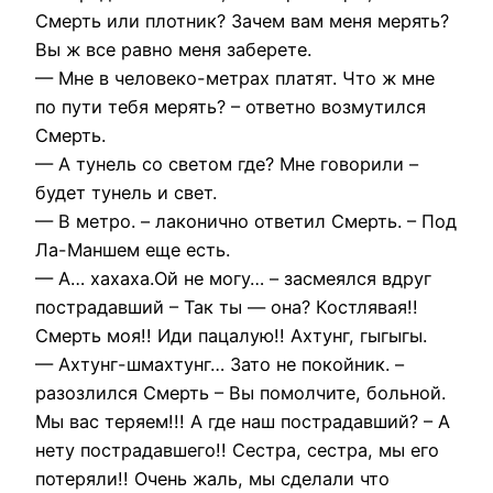
Смерть или плотник? Зачем вам меня мерять?
Вы ж все равно меня заберете.
— Мне в человеко-метрах платят. Что ж мне
по пути тебя мерять? – ответно возмутился
Смерть.
— А тунель со светом где? Мне говорили –
будет тунель и свет.
— В метро. – лаконично ответил Смерть. – Под
Ла-Маншем еще есть.
— А… хахаха.Ой не могу… – засмеялся вдруг
пострадавший – Так ты — она? Костлявая!!
Смерть моя!! Иди пацалую!! Ахтунг, гыгыгы.
— Ахтунг-шмахтунг… Зато не покойник. –
разозлился Смерть – Вы помолчите, больной.
Мы вас теряем!!! А где наш пострадавший? – А
нету пострадавшего!! Сестра, сестра, мы его
потеряли!! Очень жаль, мы сделали что