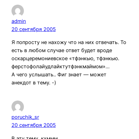
admin
20 сентября 2005
Я попросту не нахожу что на них отвечать. То
есть в любом случае ответ будет вроде
оскарцеремониевское «тфэнкью, тфэнкью.
ферстофолайудлайктутфэнкмаймом»…
А чего услышать.. Фиг знает — может
анекдот в тему. -)
poruchik_sr
20 сентября 2005
В эту тему, кхммм…