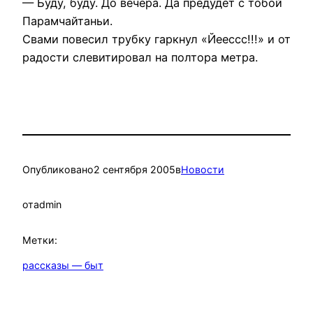
— Буду, буду. До вечера. Да предудет с тобой
Парамчайтаньи.
Свами повесил трубку гаркнул «Йеессс!!!» и от
радости слевитировал на полтора метра.
Опубликовано
2 сентября 2005
в
Новости
от
admin
Метки:
рассказы — быт