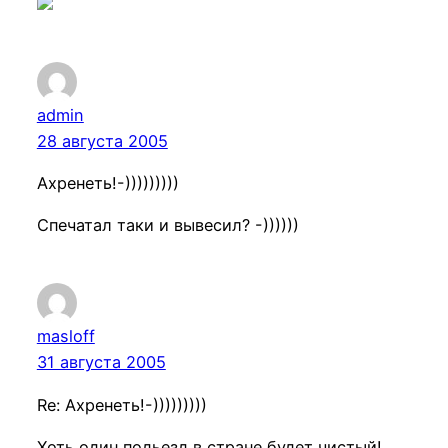
admin
28 августа 2005
Ахренеть!-)))))))))
Спечатал таки и вывесил? -))))))
masloff
31 августа 2005
Re: Ахренеть!-)))))))))
Хоть один подьезд в стране будет чистый!