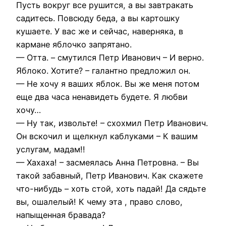
Пусть вокруг все рушится, а вы завтракать
садитесь. Повсюду беда, а вы картошку
кушаете. У вас же и сейчас, наверняка, в
кармане яблочко запрятано.
— Отта. – смутился Петр Иванович – И верно.
Яблоко. Хотите? – галантно предложил он.
— Не хочу я ваших яблок. Вы же меня потом
еще два часа ненавидеть будете. Я любви
хочу…
— Ну так, извольте! – схохмил Петр Иванович.
Он вскочил и щелкнул каблуками – К вашим
услугам, мадам!!
— Хахаха! – засмеялась Анна Петровна. – Вы
такой забавный, Петр Иванович. Как скажете
что-нибудь – хоть стой, хоть падай! Да сядьте
вы, ошалелый! К чему эта , право слово,
напыщенная бравада?