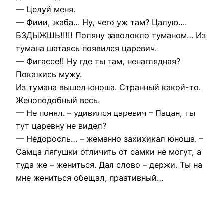
— Целуй меня.
— Фиии, жаба… Ну, чего уж там? Цалую….
БЗДЫЖШЬ!!!!! Поляну заволокло туманом… Из
тумана шатаясь появился царевич.
— Фигассе!! Ну где ты там, ненаглядная?
Покажись мужу.
Из тумана вышел юноша. Странный какой-то.
Женоподобный весь.
— Не понял. – удивился царевич – Пацан, ты
тут царевну не видел?
— Недоросль… – жеманно захихикал юноша. –
Самца лягушки отличить от самки не могут, а
туда же – жениться. Дал слово – держи. Ты на
мне жениться обещал, праативный…