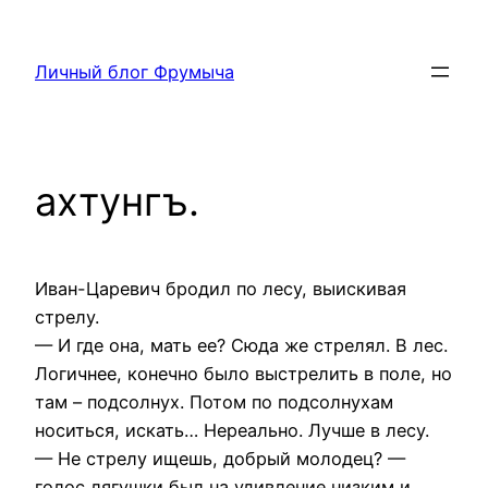
Перейти
к
Личный блог Фрумыча
содержимому
ахтунгъ.
Иван-Царевич бродил по лесу, выискивая
стрелу.
— И где она, мать ее? Сюда же стрелял. В лес.
Логичнее, конечно было выстрелить в поле, но
там – подсолнух. Потом по подсолнухам
носиться, искать… Нереально. Лучше в лесу.
— Не стрелу ищешь, добрый молодец? —
голос лягушки был на удивление низким и