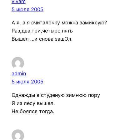
vivam
5 июля 2005
А я, а я считалочку можна замиксую?
Раз,два,три,четыре,пять
Вышел …и снова зашОл.
admin
5 июля 2005
Однажды в студеную зимнюю пору
Я из лесу вышел.
Не боялся тогда.