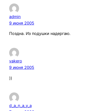
admin
9 июня 2005
Поздна. Из подушки надергаю.
vakero
9 июня 2005
))
d_a_n_a_y_a