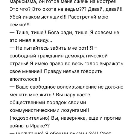
марксизма, он готов меня сжечь на костре!!
Это что? Это охота на ведьм??? Давай, давай!!
Убей инакомыслящих!!! Расстреляй мою
семью!!!
— Тише, тише!! Бога ради, тише. Я совсем не
это имел в виду…
— Не пытайтесь забить мне рот! Я –
свободный гражданин демократической
страны! Я имею право во весь голос выражать
свое мнение!! Правду нельзя говорить
вполголоса!!
— Ваше свободное волеизъявление не должно
мешать мне жить!! Вы нарушаете
общественный порядок своими
коммунистическими лозунгами!!
(подозрительно) Вы, наверняка, еще и против
войны в Ираке??
— (испуганно) Я обеими руками ЗА!! Свет