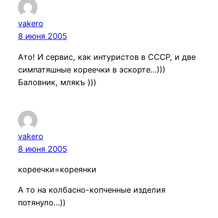
vakero
8 июня 2005
Ато! И сервис, как интуристов в СССР, и две
симпатяшные кореечки в эскорте…)))
Баловник, млякъ )))
vakero
8 июня 2005
кореечки=кореянки
А то на колбасно-копченные изделия
потянуло…))