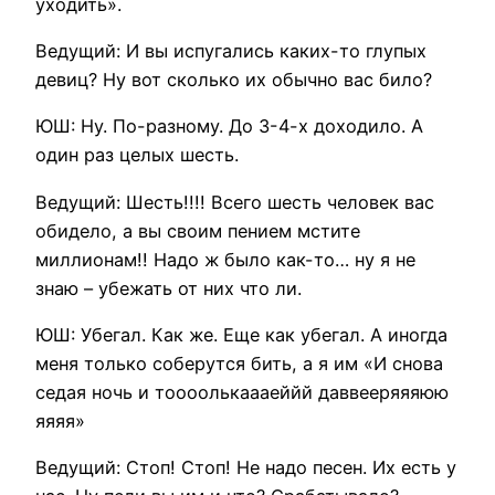
уходить».
Ведущий: И вы испугались каких-то глупых
девиц? Ну вот сколько их обычно вас било?
ЮШ: Ну. По-разному. До 3-4-х доходило. А
один раз целых шесть.
Ведущий: Шесть!!!! Всего шесть человек вас
обидело, а вы своим пением мстите
миллионам!! Надо ж было как-то… ну я не
знаю – убежать от них что ли.
ЮШ: Убегал. Как же. Еще как убегал. А иногда
меня только соберутся бить, а я им «И снова
седая ночь и тоооолькаааеййй даввееряяяюю
яяяя»
Ведущий: Стоп! Стоп! Не надо песен. Их есть у