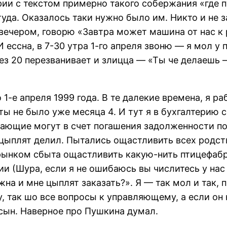
ии с текстом примерно такого собержания «где пу
уда. Оказалось таки нужно было им. Никто и не 
 вечером, говорю «Завтра может машина от нас к
ессна, в 7-30 утра 1-го апреля звоню — я мол у 
з 20 перезванивает и злицца — «Ты че делаешь — 
-е апреля 1999 года. В те далекие времена, я р
ы не было уже месяца 4. И тут я в бухгалтерию 
лающие могут в счет погашения задолженности по
 цыплят делил. Пытались ощастливить всех родст
 рынком сбыта ощастливить какую-нить птицефабри
ии (Шура, если я не ошибаюсь вы числитесь у нас
на и мне цыплят заказать?». Я — так мол и так, 
 так шо все вопросы к управляющему, а если он 
 сын. Наверное про Пушкина думал.