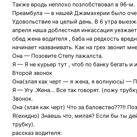
Также вродь неплохо позлобствовал в 96-м.
Преамбула — в нашей Джамахерии было очень
Удовольствие на целый день. В 6 утра выезж
апреля наша доблестная инкассация уезжает
обед жена водителя , баба на редкость вредн
начинает названивать. Как на грех звонит мне
Она — Позовите Степу пажалста.
Я — Я не курьер тут , чтоб по банку бегать и 
Второй звонок
Она(злая как черт — я жена, я волнуюсь) — П
Я — Угу .Жена… Все так говорят. (ложу трубк
Звонок.
Она (злая как черт) Что за баловство???!! Поз
Я(ехидно) Знаешь что, милая? Если бы ты дей
трубку).
рассказ водителя: