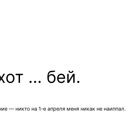
хот … бей.
е — никто на 1-е апреля меня никак не наиппал.