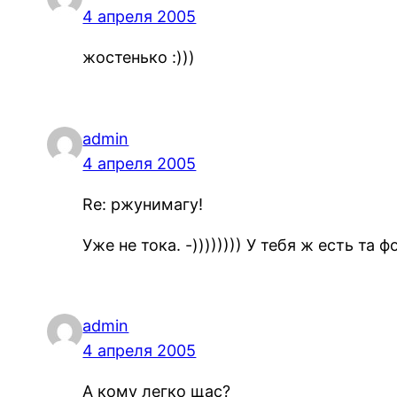
4 апреля 2005
жостенько :)))
admin
4 апреля 2005
Re: ржунимагу!
Уже не тока. -)))))))) У тебя ж есть та 
admin
4 апреля 2005
А кому легко щас?