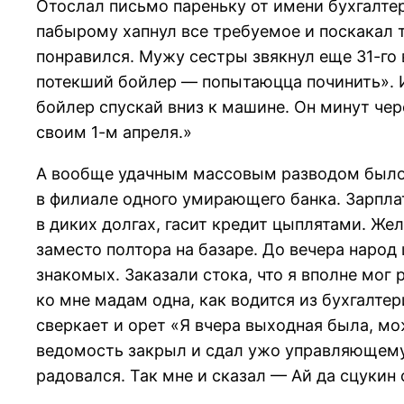
Отослал письмо пареньку от имени бухгалтер
пабырому хапнул все требуемое и поскакал т
понравился. Мужу сестры звякнул еще 31-го
потекший бойлер — попытаюцца починить». И 
бойлер спускай вниз к машине. Он минут чере
своим 1-м апреля.»
А вообще удачным массовым разводом было 1
в филиале одного умирающего банка. Зарплат
в диких долгах, гасит кредит цыплятами. Же
заместо полтора на базаре. До вечера народ
знакомых. Заказали стока, что я вполне мог
ко мне мадам одна, как водится из бухгалтер
сверкает и орет «Я вчера выходная была, мож
ведомость закрыл и сдал ужо управляющему,
радовался. Так мне и сказал — Ай да сцукин