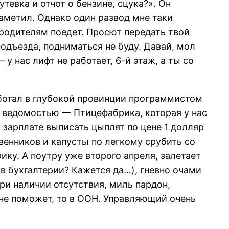
тевка и отчот о бензине, сцука?». Он
заметил. Однако один развод мне таки
 родителям поедет. Просют передать твой
подъезда, подниматься не буду. Давай, мол
у нас лифт не работает, 6-й этаж, а ты со
аботал в глубокой провинции программистом
с ведомостью — Птицефабрика, которая у нас
 зарплате выписать цыплят по цене 1 долляр
венников и капусты по легкому срубить со
ку. А поутру уже второго апреля, залетает
 в бухгалтерии? Кажется да…), гневно очами
при наличии отсутствия, миль пардон,
не поможет, то в ООН. Управляющий очень