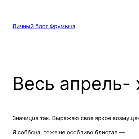
Перейти
к
содержимому
Личный блог Фрумыча
Весь апрель- 
Значицца так. Выражаю свое яркое возмущени
Я соббсна, тоже не особливо блистал —