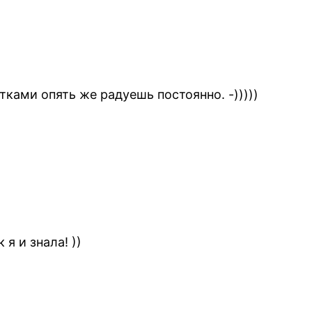
тками опять же радуешь постоянно. -)))))
я и знала! ))