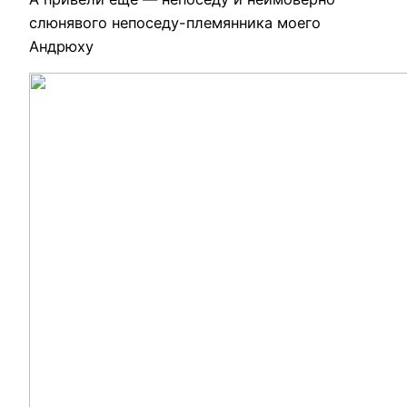
слюнявого непоседу-племянника моего
Андрюху