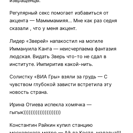
извращенцы.
Регулярный секс помогает избавиться от
акцента — Мамммамияя… Мне как раз седня
сказали , что у меня акцент.
Лидер «Зверей» напакостил на могиле
Иммануила Канта — неисчерпаема фантазия
людская. Видать Зверь что-то не сдал в
институте. Импиритив какой-нить.
Солистку «ВИА Гры» взяли за грудь — С
чувством глубокой зависти встретила эту
новость страна.
Ирина Отиева испекла хомячка —
гыгык)))))))))))))))))))))
Константин Райкин купил станцию
московского метро — Ай да Костя, маладца!!!