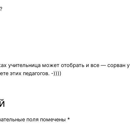
?
оках учительница может отобрать и все — сорван у
те этих педагогов. -))))
й
зательные поля помечены
*